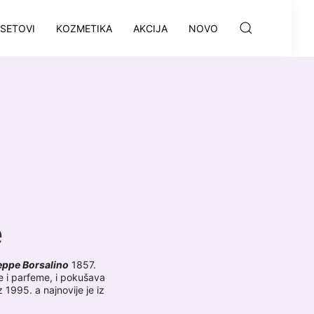
SETOVI
KOZMETIKA
AKCIJA
NOVO
e
eppe Borsalino
1857.
ve i parfeme, i pokušava
z 1995. a najnovije je iz