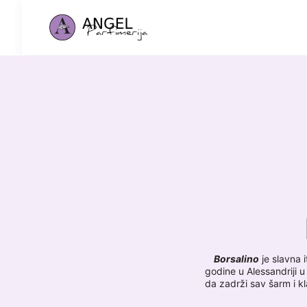
Borsalino
je slavna 
godine u Alessandriji u
da zadrži sav šarm i k