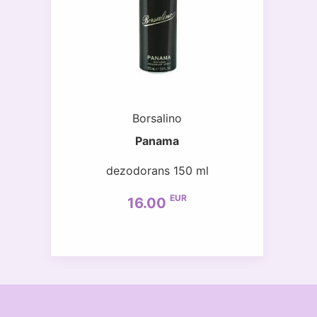
Borsalino
Panama
dezodorans 150 ml
EUR
16.00