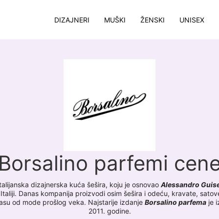
DIZAJNERI
MUŠKI
ŽENSKI
UNISEX
Borsalino parfemi cen
italijanska dizajnerska kuća šešira, koju je osnovao
Alessandro Guis
 Italiji. Danas kompanija proizvodi osim šešira i odeću, kravate, sato
lasu od mode prošlog veka. Najstarije izdanje
Borsalino parfema
je i
2011. godine.