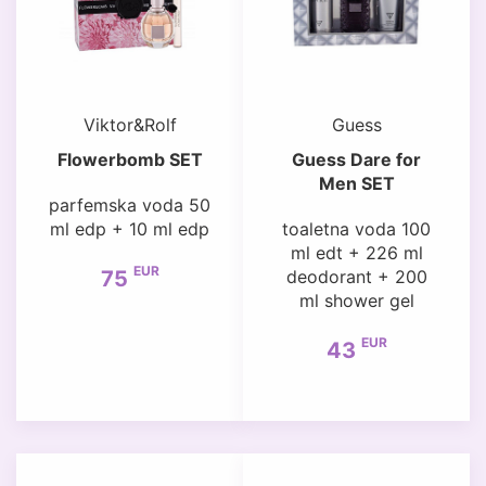
Viktor&Rolf
Guess
Flowerbomb SET
Guess Dare for
Men SET
parfemska voda 50
ml edp + 10 ml edp
toaletna voda 100
ml edt + 226 ml
EUR
75
deodorant + 200
ml shower gel
EUR
43