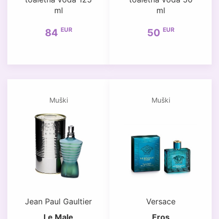
ml
ml
EUR
EUR
84
50
Muški
Muški
Jean Paul Gaultier
Versace
Le Male
Eros