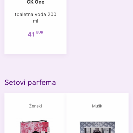
CK One
toaletna voda 200
ml
EUR
41
Setovi parfema
Ženski
Muški