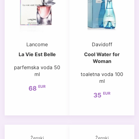
Lancome
Davidoff
La Vie Est Belle
Cool Water for
Woman
parfemska voda 50
ml
toaletna voda 100
ml
EUR
68
EUR
35
Ženski
Ženski