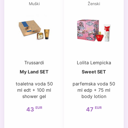
Muški
Ženski
Trussardi
Lolita Lempicka
My Land SET
Sweet SET
toaletna voda 50
parfemska voda 50
ml edt + 100 ml
ml edp + 75 ml
shower gel
body lotion
EUR
EUR
43
47