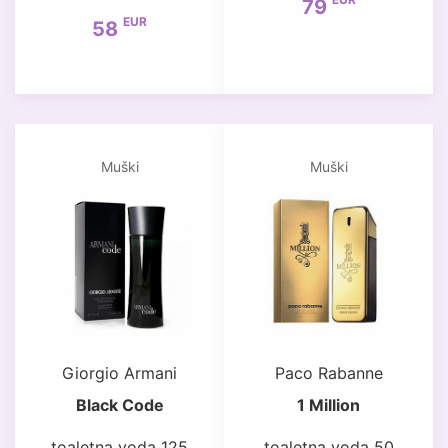
79
EUR
58
Muški
Muški
Giorgio Armani
Paco Rabanne
Black Code
1 Million
toaletna voda 125
toaletna voda 50