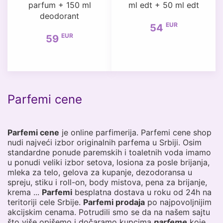
parfum + 150 ml
ml edt + 50 ml edt
deodorant
EUR
54
EUR
59
Parfemi cene
Parfemi cene
je online parfimerija. Parfemi cene shop
nudi najveći izbor originalnih parfema u Srbiji. Osim
standardne ponude paremskih i toaletnih voda imamo
u ponudi veliki izbor setova, losiona za posle brijanja,
mleka za telo, gelova za kupanje, dezodoransa u
spreju, stiku i roll-on, body mistova, pena za brijanje,
krema ...
Parfemi
besplatna dostava u roku od 24h na
teritoriji cele Srbije.
Parfemi prodaja
po najpovoljnijim
akcijskim cenama. Potrudili smo se da na našem sajtu
što više opišemo i dočaramo kupcima
parfeme
koje