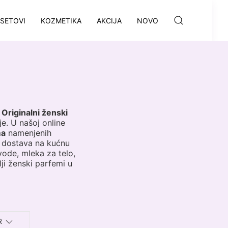
SETOVI
KOZMETIKA
AKCIJA
NOVO
.
Originalni ženski
e. U našoj online
ma
namenjenih
 dostava na kućnu
ode, mleka za telo,
lji ženski parfemi u
R