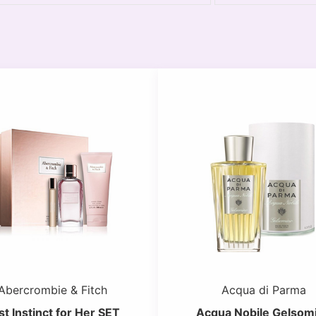
Abercrombie & Fitch
Acqua di Parma
rst Instinct for Her SET
Acqua Nobile Gelsom