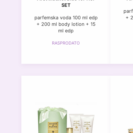
SET
par
parfemska voda 100 ml edp
+ 2
+ 200 ml body lotion + 15
ml edp
RASPRODATO