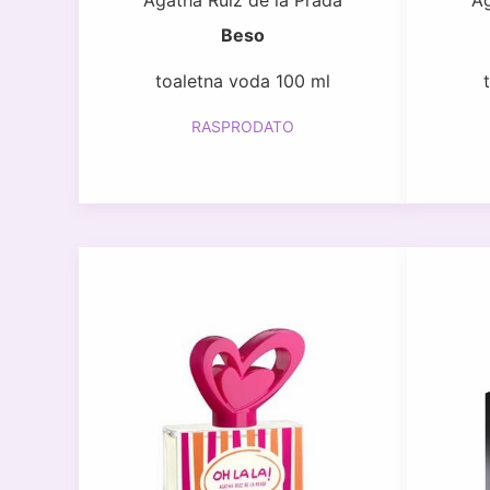
Agatha Ruiz de la Prada
Ag
Beso
toaletna voda 100 ml
RASPRODATO