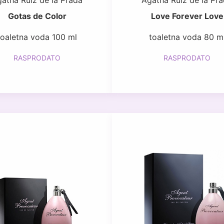
atha Ruiz de la Prada
Agatha Ruiz de la Pr
Gotas de Color
Love Forever Love
toaletna voda 100 ml
toaletna voda 80 m
RASPRODATO
RASPRODATO