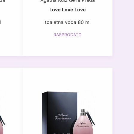
ada
Agatha Ruiz de la Prada
Love Love Love
l
toaletna voda 80 ml
RASPRODATO