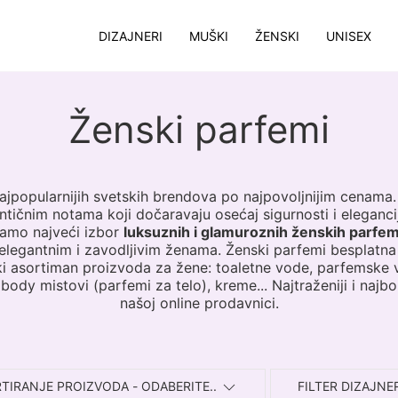
DIZAJNERI
MUŠKI
ŽENSKI
UNISEX
Ženski parfemi
ajpopularnijih svetskih brendova po najpovoljnijim cenama
tičnim notama koji dočaravaju osećaj sigurnosti i elegancij
mamo najveći izbor
luksuznih i glamuroznih ženskih parfe
legantnim i zavodljivim ženama. Ženski parfemi besplatna
ki asortiman proizvoda za žene: toaletne vode, parfemske v
body mistovi (parfemi za telo), kreme... Najtraženiji i najbo
našoj online prodavnici.
TIRANJE PROIZVODA - ODABERITE..
FILTER DIZAJNE