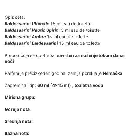
Opis seta:
Baldessarini Ultimate
15 ml eau de toilette
Baldessarini Nautic Spirit
15 ml eau de toilette
Baldessarini Ambre
15 ml eau de toilette
Baldessarini Baldessarini
15 ml eau de toilette
Preporučuje se upotreba:
savršen za nošenje tokom dana i
noći
Parfem je preoizveden
godine, zemlja porekla je
Nemačka
Zapremina i tip:
60 ml (4x15 ml)
,
toaletna voda
Mirisna grupa:
Gornja nota:
Srednja nota:
Bazna nota: