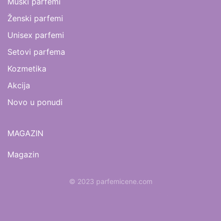
Muški parfemi
Ženski parfemi
Unisex parfemi
Setovi parfema
Kozmetika
Akcija
Novo u ponudi
MAGAZIN
Magazin
© 2023 parfemicene.com
www.mojaparfimerija.com
www.kucaluksuza.com
www.naocarezasuncecene.com