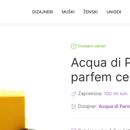
DIZAJNERI
MUŠKI
ŽENSKI
UNISEX
Dostupno odmah
Acqua di 
parfem c
Zapremina:
100 ml edc 
Dizajner:
Acqua di Par