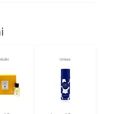
i
Muški
Unisex