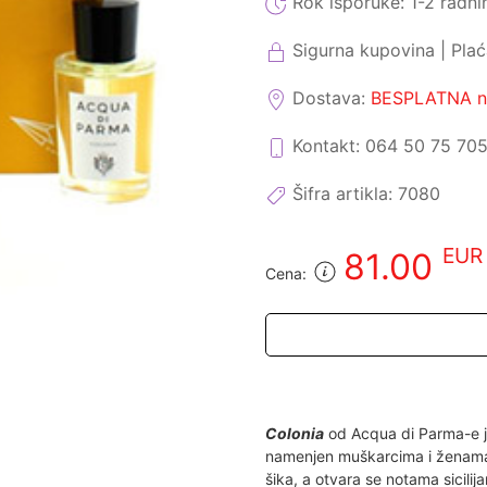
Rok isporuke:
1-2 radni
Sigurna kupovina | Pla
Dostava:
BESPLATNA na
Kontakt: 064 50 75 70
Šifra artikla:
7080
EUR
81.00
Cena:
Colonia
od Acqua di Parma-e je
namenjen muškarcima i ženam
šika, a otvara se notama sicilij