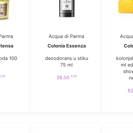
 Parma
Acqua di Parma
Acqua
ntensa
Colonia Essenza
Col
voda 100
dezodorans u stiku
kolonjs
75 ml
ml ed
show
EUR
EUR
38.00
n
8