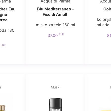
 Parma
Acqua di Parma
Acqua
ther Eau
Blu Mediterraneo -
Col
ogne
Fico di Amalfi
kolonjs
tree
mleko za telo 150 ml
ml edc 
voda 180
EUR
37.00
8
EUR
0
i
Muški