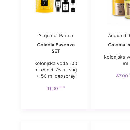
Acqua di Parma
Acqua di
Colonia Essenza
Colonia I
SET
kolonjska 
kolonjska voda 100
ml
ml edc + 75 ml shg
87.00
+ 50 ml deospray
EUR
91.00