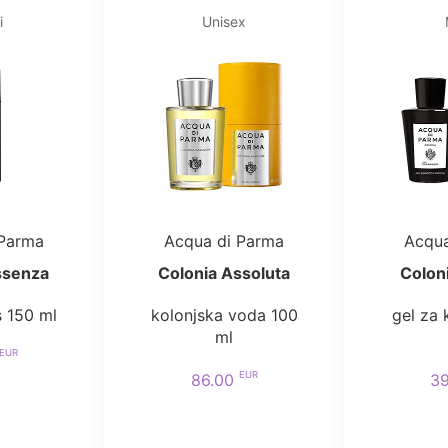
i
Unisex
 Parma
Acqua di Parma
Acqua
ssenza
Colonia Assoluta
Colon
 150 ml
kolonjska voda 100
gel za 
ml
EUR
EUR
86.00
3