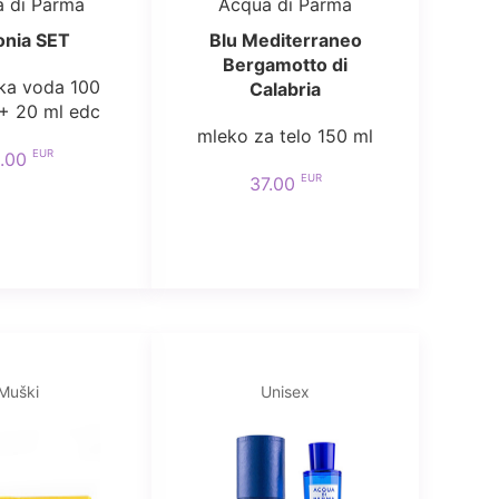
 di Parma
Acqua di Parma
onia SET
Blu Mediterraneo
Bergamotto di
ka voda 100
Calabria
+ 20 ml edc
mleko za telo 150 ml
EUR
1.00
EUR
37.00
Muški
Unisex