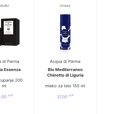
Muški
Unisex
 di Parma
Acqua di Parma
ia Essenza
Blu Mediterraneo
Chinotto di Liguria
kupanje 200
ml
mleko za telo 150 ml
EUR
EUR
9.00
37.00