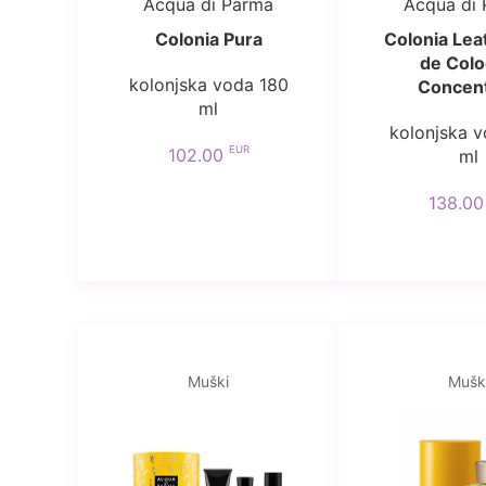
Acqua di Parma
Acqua di
Colonia Pura
Colonia Lea
de Col
kolonjska voda 180
Concen
ml
kolonjska 
EUR
102.00
ml
138.0
Muški
Mušk