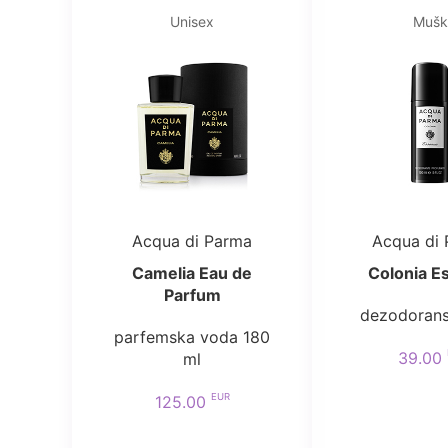
Unisex
Mušk
Acqua di Parma
Acqua di
Camelia Eau de
Colonia E
Parfum
dezodorans
parfemska voda 180
39.00
ml
EUR
125.00