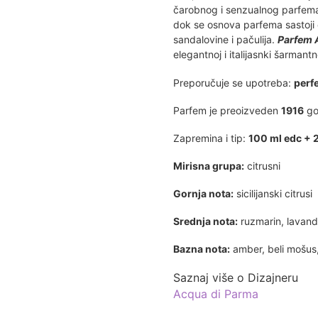
čarobnog i senzualnog parfema 
dok se osnova parfema sastoji
sandalovine i pačulija.
Parfem 
elegantnoj i italijasnki šarmantn
Preporučuje se upotreba:
perfe
Parfem je preoizveden
1916
go
Zapremina i tip:
100 ml edc + 
Mirisna grupa:
citrusni
Gornja nota:
sicilijanski citrusi
Srednja nota:
ruzmarin, lavand
Bazna nota:
amber, beli mošus,
Saznaj više o Dizajneru
Acqua di Parma