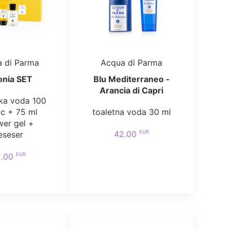
 di Parma
Acqua di Parma
onia SET
Blu Mediterraneo -
Arancia di Capri
ka voda 100
c + 75 ml
toaletna voda 30 ml
er gel +
EUR
42.00
eseser
EUR
2.00