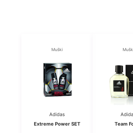
Muški
Mušk
Adidas
Adid
Extreme Power SET
Team F