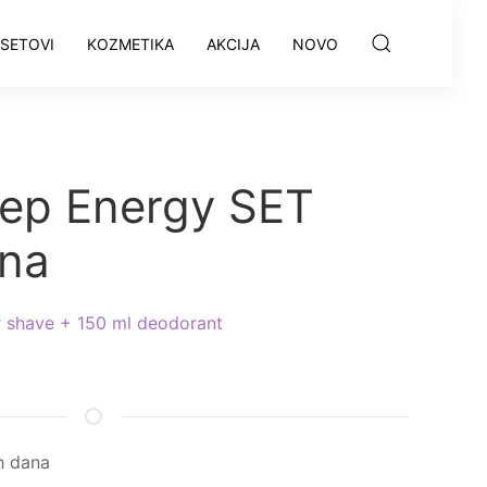
SETOVI
KOZMETIKA
AKCIJA
NOVO
ep Energy SET
ena
r shave + 150 ml deodorant
h dana