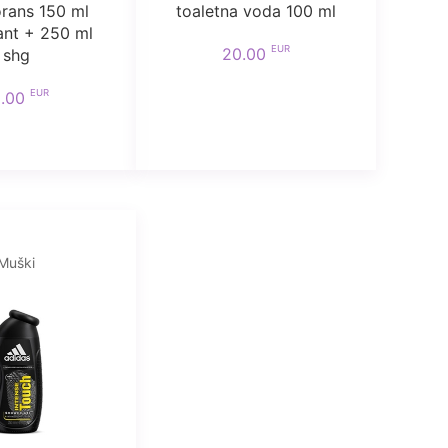
rans 150 ml
toaletna voda 100 ml
nt + 250 ml
EUR
20.00
shg
EUR
5.00
Muški