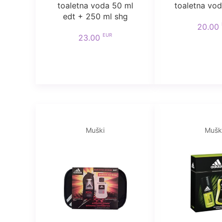
toaletna voda 50 ml
toaletna vod
edt + 250 ml shg
20.00
EUR
23.00
Muški
Mušk