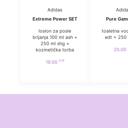
Adidas
Adid
Extreme Power SET
Pure Gam
losion za posle
toaletna vo
brijanja 100 ml ash +
edt + 250
250 ml shg +
20.00
kozmetička torba
EUR
19.00