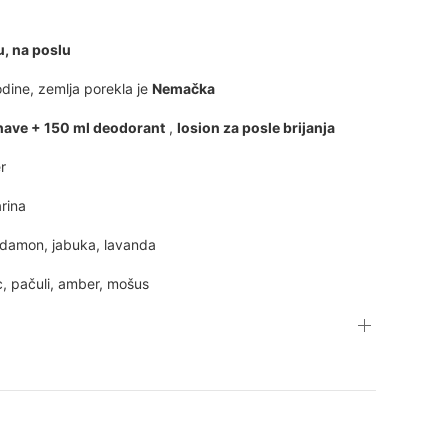
u, na poslu
dine, zemlja porekla je
Nemačka
shave + 150 ml deodorant
,
losion za posle brijanja
r
rina
kardamon, jabuka, lavanda
, pačuli, amber, mošus