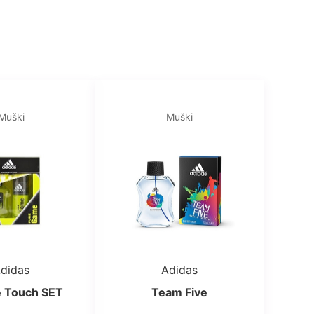
Muški
Muški
didas
Adidas
e Touch SET
Team Five