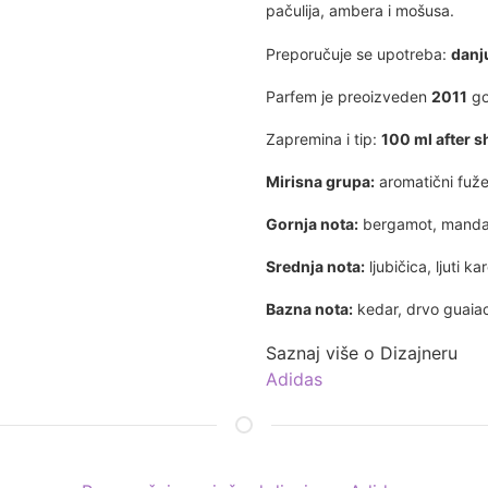
pačulija, ambera i mošusa.
Preporučuje se upotreba:
danj
Parfem je preoizveden
2011
go
Zapremina i tip:
100 ml after 
Mirisna grupa:
aromatični fuže
Gornja nota:
bergamot, manda
Srednja nota:
ljubičica, ljuti 
Bazna nota:
kedar, drvo guaiac
Saznaj više o Dizajneru
Adidas