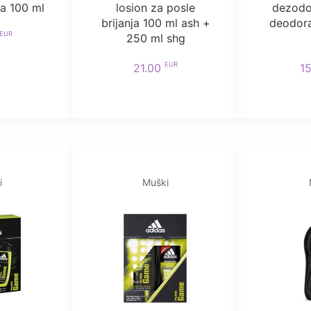
a 100 ml
losion za posle
dezodo
brijanja 100 ml ash +
deodora
EUR
250 ml shg
EUR
21.00
1
i
Muški