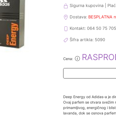
Sigurna kupovina | Pla
Dostava:
BESPLATNA na
Kontakt: 064 50 75 70
Šifra artikla:
5090
RASPRO
Cena:
Deep Energy od Adidas-a je din
Ovaj parfem se otvara svežim 
primamljivog, energičnog i blis
lavanda, dok se osnova parfem