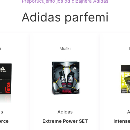
Preporučujemo još od dizajnera Adidas
Adidas parfemi
i
Muški
as
Adidas
A
orce
Extreme Power SET
Intens