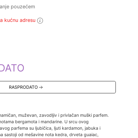
ćanje pouzećem
 kućnu adresu
5
DATO
RASPRODATO
amičan, muževan, zavodljiv i privlačan muški parfem.
notama bergamota i mandarine. U srcu ovog
tavog parfema su ljubičica, ljuti kardamon, jabuka i
a sastoji od mešavine nota kedra, drveta guaiac,