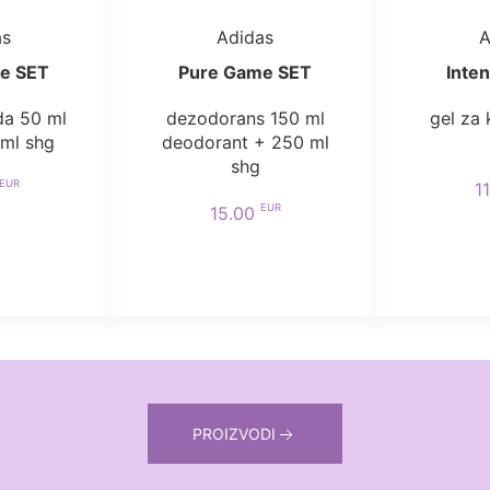
as
Adidas
A
e SET
Pure Game SET
Inte
da 50 ml
dezodorans 150 ml
gel za
 ml shg
deodorant + 250 ml
shg
EUR
1
EUR
15.00
PROIZVODI