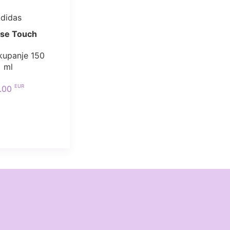
didas
nse Touch
 kupanje 150
ml
EUR
1.00