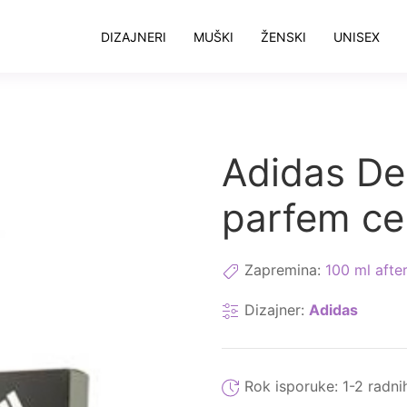
DIZAJNERI
MUŠKI
ŽENSKI
UNISEX
Adidas De
parfem c
Zapremina:
100 ml afte
Dizajner:
Adidas
Rok isporuke:
1-2 radni