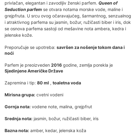
privlačan, elegantan i zavodljiv ženski parfem.
Queen of
Seduction parfem
se otvara notama morske vode, maline i
grejpfruta. U srcu ovog očaravajućeg, šarmantnog, senzualnog
i atraktivnog parfema su jasmin, božur, ružičasti biber i iris, dok
se osnova parfema sastoji od mešavine nota ambera, kedra i
jelenske kože.
Preporučuje se upotreba:
savršen za nošenje tokom dana i
noći
Parfem je preoizveden
2016
godine, zemlja porekla je
Sjedinjene Američke Države
Zapremina i tip:
80 ml
,
toaletna voda
Mirisna grupa:
cvetni vodeni
Gornja nota:
vodene note, malina, grejpfrut
Srednja nota:
jasmin, božur, ružičasti biber, iris
Bazna nota:
amber, kedar, jelenska koža