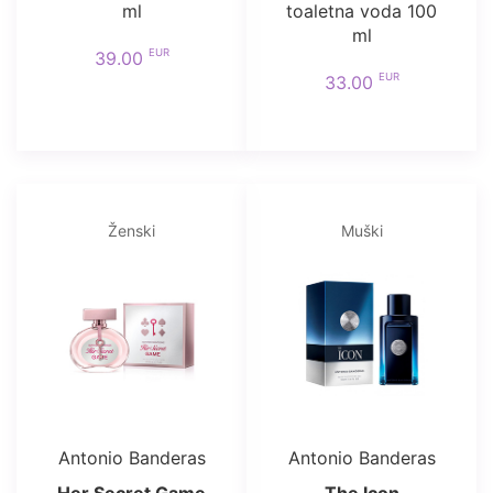
ml
toaletna voda 100
ml
EUR
39.00
EUR
33.00
Ženski
Muški
Antonio Banderas
Antonio Banderas
Her Secret Game
The Icon