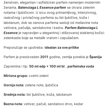
ženstven, elegantan i sofisticiran parfem namenjen modernim
ženama.
Balenciaga L Essence parfem
se otvara zelenim
notama i ljubičicom. U srcu ovog primamljivog, intenzivnog,
raskočnog i privlačnog parfema su list ljubičive, koža i
labdanum, dok se osnova parfema sastoji od mešavine nota
vetivera, pačulija, sandalovine i kedra.
Parfem Balenciaga L
Essence
je napravljen u elegantnoj i stilizovanoj staklenoj bočici
zelenkaste boje sa metalik vratom i zapušačem.
Preporučuje se upotreba:
idealan za sve prilike
Parfem je preoizveden
2011
godine, zemlja porekla je
Španija
Zapremina i tip:
50 ml edp + 100 ml bl
,
parfemska voda
Mirisna grupa:
cvetni zeleni
Gornja nota:
zelene note, ljubičica
Srednja nota:
list ljubičive, koža, labdanum
Bazna nota:
vetiver, pačuli, sandalovo drvo, kedar