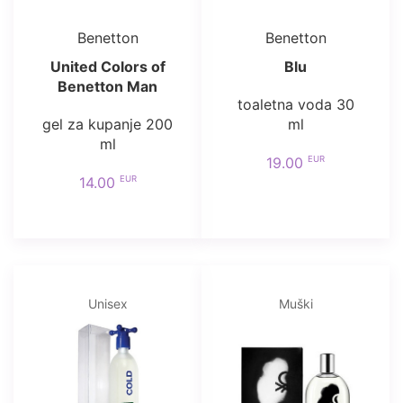
Benetton
Benetton
United Colors of
Blu
Benetton Man
toaletna voda 30
gel za kupanje 200
ml
ml
EUR
19.00
EUR
14.00
Unisex
Muški