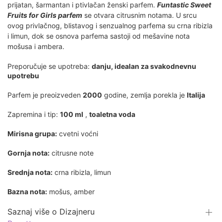
prijatan, šarmantan i ptivlačan ženski parfem.
Funtastic Sweet
Fruits for Girls parfem
se otvara citrusnim notama. U srcu
ovog privlačnog, blistavog i senzualnog parfema su crna ribizla
i limun, dok se osnova parfema sastoji od mešavine nota
mošusa i ambera.
Preporučuje se upotreba:
danju, idealan za svakodnevnu
upotrebu
Parfem je preoizveden
2000
godine, zemlja porekla je
Italija
Zapremina i tip:
100 ml
,
toaletna voda
Mirisna grupa:
cvetni voćni
Gornja nota:
citrusne note
Srednja nota:
crna ribizla, limun
Bazna nota:
mošus, amber
Saznaj više o Dizajneru