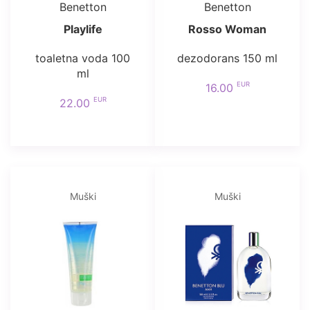
Benetton
Benetton
Playlife
Rosso Woman
toaletna voda 100
dezodorans 150 ml
ml
EUR
16.00
EUR
22.00
Muški
Muški