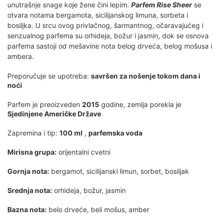
unutrašnje snage koje žene čini lepim.
Parfem Rise Sheer
se
otvara notama bergamota, sicilijanskog limuna, sorbeta i
bosiljka. U srcu ovog privlačnog, šarmantnog, očaravajućeg i
senzualnog parfema su orhideja, božur i jasmin, dok se osnova
parfema sastoji od mešavine nota belog drveća, belog mošusa i
ambera.
Preporučuje se upotreba:
savršen za nošenje tokom dana i
noći
Parfem je preoizveden
2015
godine, zemlja porekla je
Sjedinjene Američke Države
Zapremina i tip:
100 ml
,
parfemska voda
Mirisna grupa:
orijentalni cvetni
Gornja nota:
bergamot, sicilijanski limun, sorbet, bosiljak
Srednja nota:
orhideja, božur, jasmin
Bazna nota:
belo drveće, beli mošus, amber