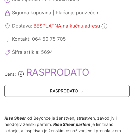
Sigurna kupovina | Plaćanje pouzećem
Dostava:
BESPLATNA na kućnu adresu
Kontakt: 064 50 75 705
Šifra artikla:
5694
RASPRODATO
Cena:
RASPRODATO
Rise Sheer
od Beyonce je ženstven, strastven, zavodljiv i
neodoljiv ženski parfem.
Rise Sheer parfem
je limitirano
izdanje, a inspirisan je ženskim osnaživanjem i pronalaskom