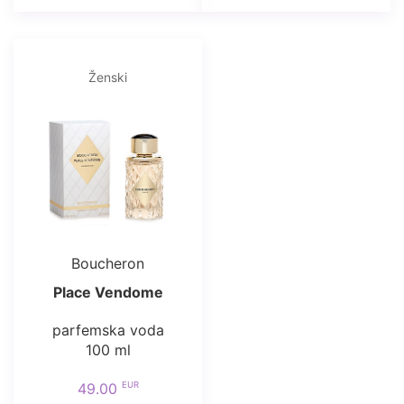
Ženski
Boucheron
Place Vendome
parfemska voda
100 ml
EUR
49.00