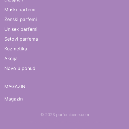
Muški parfemi
Ženski parfemi
Unisex parfemi
Setovi parfema
Kozmetika
Akcija
Novo u ponudi
MAGAZIN
Magazin
© 2023 parfemicene.com
www.mojaparfimerija.com
www.kucaluksuza.com
www.naocarezasuncecene.com