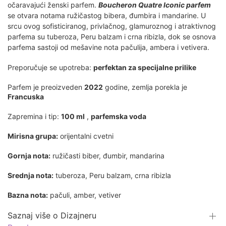
očaravajući ženski parfem.
Boucheron Quatre Iconic parfem
se otvara notama ružičastog bibera, đumbira i mandarine. U
srcu ovog sofisticiranog, privlačnog, glamuroznog i atraktivnog
parfema su tuberoza, Peru balzam i crna ribizla, dok se osnova
parfema sastoji od mešavine nota pačulija, ambera i vetivera.
Preporučuje se upotreba:
perfektan za specijalne prilike
Parfem je preoizveden
2022
godine, zemlja porekla je
Francuska
Zapremina i tip:
100 ml
,
parfemska voda
Mirisna grupa:
orijentalni cvetni
Gornja nota:
ružičasti biber, đumbir, mandarina
Srednja nota:
tuberoza, Peru balzam, crna ribizla
Bazna nota:
pačuli, amber, vetiver
Saznaj više o Dizajneru