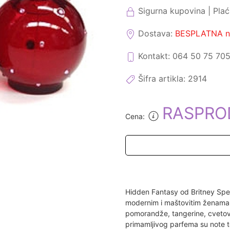
Sigurna kupovina | Pla
Dostava:
BESPLATNA na
Kontakt: 064 50 75 70
Šifra artikla:
2914
RASPRO
Cena:
Hidden Fantasy od Britney Spea
modernim i maštovitim ženama.
pomorandže, tangerine, cvetova
primamljivog parfema su note tor