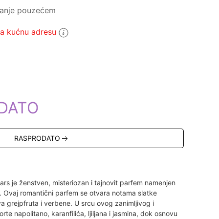
ćanje pouzećem
 kućnu adresu
5
DATO
RASPRODATO
rs je ženstven, misteriozan i tajnovit parfem namenjen
 Ovaj romantični parfem se otvara notama slatke
 grejpfruta i verbene. U srcu ovog zanimljivog i
te napolitano, karanfilića, ljiljana i jasmina, dok osnovu