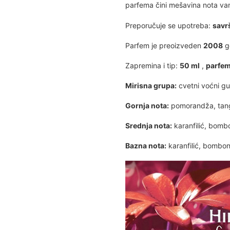
parfema čini mešavina nota van
Preporučuje se upotreba:
savrš
Parfem je preoizveden
2008
go
Zapremina i tip:
50 ml
,
parfe
Mirisna grupa:
cvetni voćni g
Gornja nota:
pomorandža, tang
Srednja nota:
karanfilić, bombon
Bazna nota:
karanfilić, bombona,