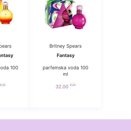
pears
Britney Spears
antasy
Fantasy
voda 100
parfemska voda 100
ml
EUR
EUR
32.00