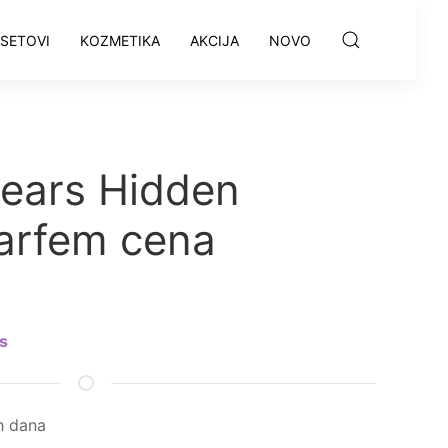
SETOVI
KOZMETIKA
AKCIJA
NOVO
pears Hidden
arfem cena
s
h dana