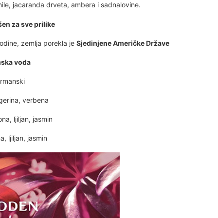
ile, jacaranda drveta, ambera i sadnalovine.
en za sve prilike
dine, zemlja porekla je
Sjedinjene Američke Države
mska voda
urmanski
erina, verbena
a, ljiljan, jasmin
 ljiljan, jasmin