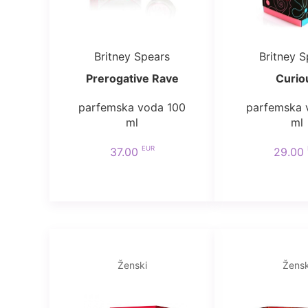
Britney Spears
Britney S
Prerogative Rave
Curio
parfemska voda 100
parfemska 
ml
ml
EUR
37.00
29.00
Ženski
Žensk