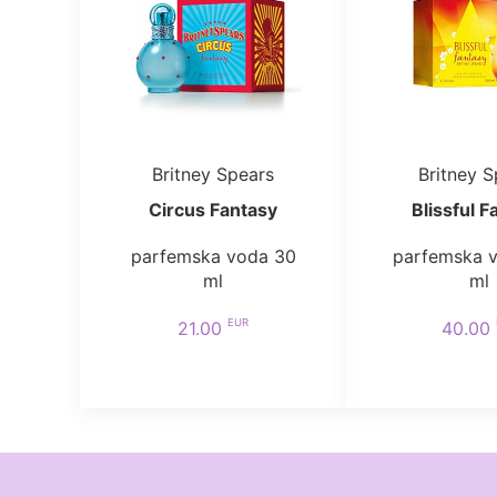
Britney Spears
Britney S
Circus Fantasy
Blissful F
parfemska voda 30
parfemska 
ml
ml
EUR
21.00
40.00