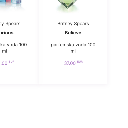
ney Spears
Britney Spears
urious
Believe
ka voda 100
parfemska voda 100
ml
ml
EUR
EUR
4.00
37.00