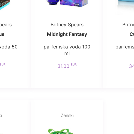
pears
Britney Spears
Brit
us
Midnight Fantasy
C
voda 50
parfemska voda 100
parfems
ml
EUR
EUR
31.00
3
i
Ženski