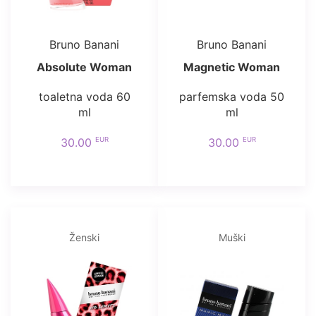
Bruno Banani
Bruno Banani
Absolute Woman
Magnetic Woman
toaletna voda 60
parfemska voda 50
ml
ml
EUR
EUR
30.00
30.00
Ženski
Muški