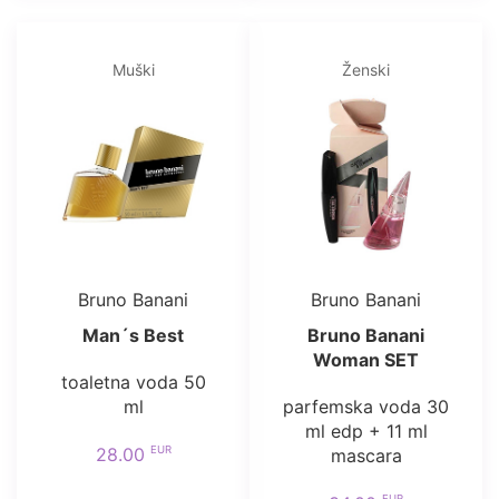
Muški
Ženski
Bruno Banani
Bruno Banani
Man´s Best
Bruno Banani
Woman SET
toaletna voda 50
ml
parfemska voda 30
ml edp + 11 ml
EUR
28.00
mascara
EUR