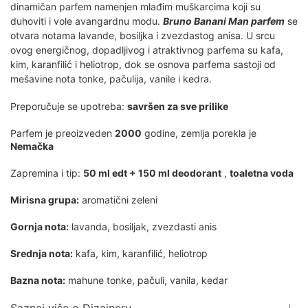
dinamičan parfem namenjen mlađim muškarcima koji su
duhoviti i vole avangardnu modu.
Bruno Banani Man parfem
se
otvara notama lavande, bosiljka i zvezdastog anisa. U srcu
ovog energičnog, dopadljivog i atraktivnog parfema su kafa,
kim, karanfilić i heliotrop, dok se osnova parfema sastoji od
mešavine nota tonke, pačulija, vanile i kedra.
Preporučuje se upotreba:
savršen za sve prilike
Parfem je preoizveden
2000
godine, zemlja porekla je
Nemačka
Zapremina i tip:
50 ml edt + 150 ml deodorant
,
toaletna voda
Mirisna grupa:
aromatični zeleni
Gornja nota:
lavanda, bosiljak, zvezdasti anis
Srednja nota:
kafa, kim, karanfilić, heliotrop
Bazna nota:
mahune tonke, pačuli, vanila, kedar