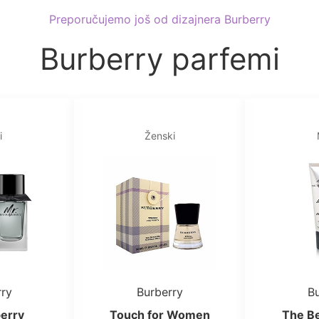
Preporučujemo još od dizajnera Burberry
Burberry parfemi
i
Ženski
rry
Burberry
Bu
berry
Touch for Women
The Be