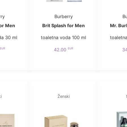
rry
Burberry
Bu
for Men
Brit Splash for Men
Mr. Bur
da 30 ml
toaletna voda 100 ml
toaletn
EUR
EUR
42.00
3
i
Ženski