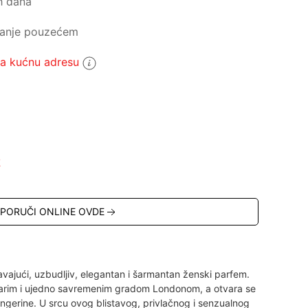
h dana
ćanje pouzećem
 kućnu adresu
5
R
PORUČI ONLINE OVDE
avajući, uzbudljiv, elegantan i šarmantan ženski parfem.
starim i ujedno savremenim gradom Londonom, a otvara se
tangerine. U srcu ovog blistavog, privlačnog i senzualnog