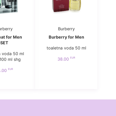
rberry
Burberry
at for Men
Burberry for Men
SET
toaletna voda 50 ml
a voda 50 ml
EUR
38.00
100 ml shg
EUR
8.00