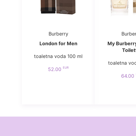
Burberry
Burbe
London for Men
My Burberr
Toilet
toaletna voda 100 ml
toaletna vo
EUR
52.00
64.00