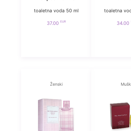
toaletna voda 50 ml
toaletna vo
EUR
37.00
34.00
Ženski
Mušk