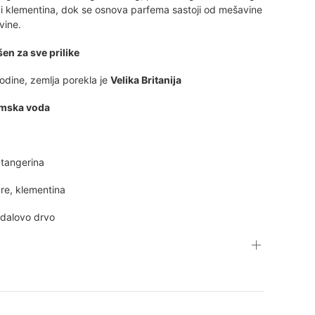
e i klementina, dok se osnova parfema sastoji od mešavine
vine.
en za sve prilike
dine, zemlja porekla je
Velika Britanija
emska voda
, tangerina
are, klementina
ndalovo drvo