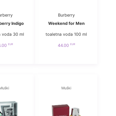
rberry
Burberry
berry Indigo
Weekend for Men
a voda 30 ml
toaletna voda 100 ml
EUR
EUR
4.00
44.00
Muški
Muški