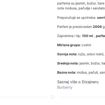
parfema su jasmin, božur, tiar
nota mošusa, pačulija i sandalo
Preporučuje se upotreba:
savrš
Parfem je preoizveden
2006
go
Zapremina i tip:
100 ml
,
parf
Mirisna grupa:
cvetni
Gornja nota:
ruža, orlovi nokti
Srednja nota:
jasmin, božur, ti
Bazna nota:
mošus, pačuli, sa
Saznaj više o Dizajneru
Burberry