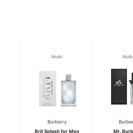
Muški
Mušk
Burberry
Burbe
Brit Splash for Men
Mr. Bur