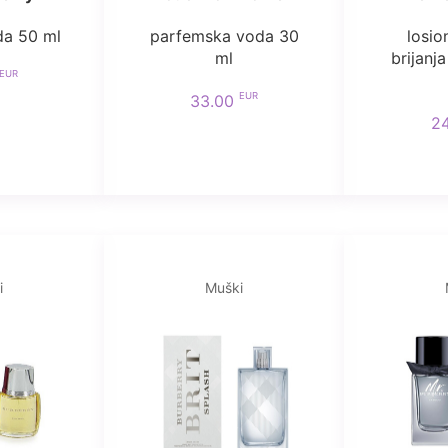
da 50 ml
parfemska voda 30
losio
ml
brijanj
EUR
EUR
33.00
2
i
Muški