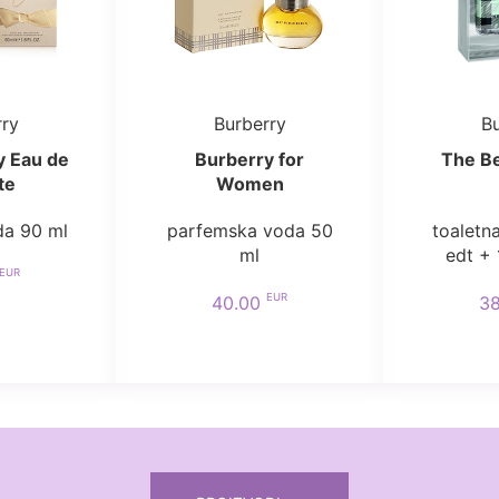
rry
Burberry
Bu
y Eau de
Burberry for
The Be
te
Women
da 90 ml
parfemska voda 50
toaletn
ml
edt + 
EUR
EUR
40.00
3