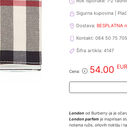
Rok isporuke:
1-2 radni
Sigurna kupovina | Pla
Dostava:
BESPLATNA na
Kontakt: 064 50 75 70
Šifra artikla:
4147
EU
54.00
Cena:
London
od Burberry-ja je očar
London parfem
je inspirisan 
notama ruže, orlovih noktiju i 