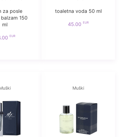
n za posle
toaletna voda 50 ml
a balzam 150
EUR
45.00
ml
EUR
4.00
Muški
Muški