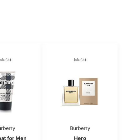
Muški
Muški
rberry
Burberry
at for Men
Hero