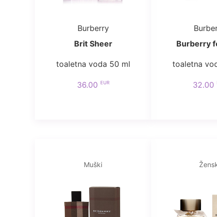
Burberry
Burbe
Brit Sheer
Burberry 
toaletna voda 50 ml
toaletna vo
EUR
36.00
32.00
Muški
Žensk