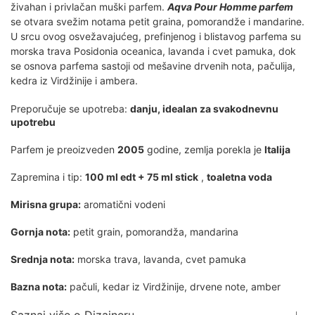
živahan i privlačan muški parfem.
Aqva Pour Homme parfem
se otvara svežim notama petit graina, pomorandže i mandarine.
U srcu ovog osvežavajućeg, prefinjenog i blistavog parfema su
morska trava Posidonia oceanica, lavanda i cvet pamuka, dok
se osnova parfema sastoji od mešavine drvenih nota, pačulija,
kedra iz Virdžinije i ambera.
Preporučuje se upotreba:
danju, idealan za svakodnevnu
upotrebu
Parfem je preoizveden
2005
godine, zemlja porekla je
Italija
Zapremina i tip:
100 ml edt + 75 ml stick
,
toaletna voda
Mirisna grupa:
aromatični vodeni
Gornja nota:
petit grain, pomorandža, mandarina
Srednja nota:
morska trava, lavanda, cvet pamuka
Bazna nota:
pačuli, kedar iz Virdžinije, drvene note, amber