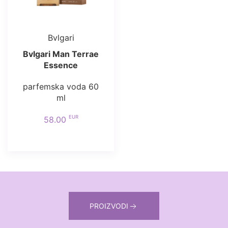
Bvlgari
Bvlgari Man Terrae
Essence
parfemska voda 60
ml
EUR
58.00
PROIZVODI