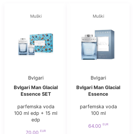
Muški
Muški
Bvlgari
Bvlgari
Bvlgari Man Glacial
Bvlgari Man Glacial
Essence SET
Essence
parfemska voda
parfemska voda
100 ml edp + 15 ml
100 ml
edp
EUR
64.00
EUR
70.00