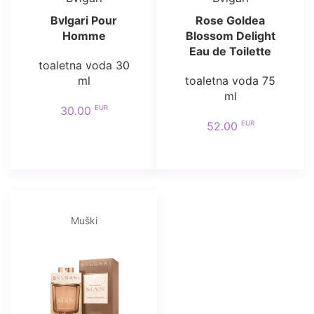
Bvlgari Pour
Rose Goldea
Homme
Blossom Delight
Eau de Toilette
toaletna voda 30
ml
toaletna voda 75
ml
EUR
30.00
EUR
52.00
Muški