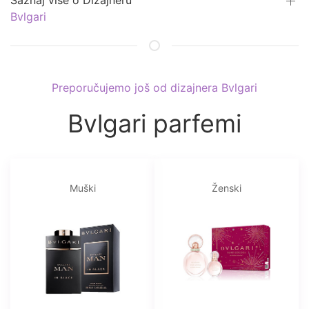
Saznaj više o Dizajneru
Bvlgari
Preporučujemo još od dizajnera Bvlgari
Bvlgari parfemi
Muški
Ženski