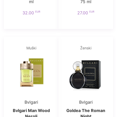
ml
75 ml
EUR
EUR
32.00
27.00
Muški
Ženski
Bvlgari
Bvlgari
Bvlgari Man Wood
Goldea The Roman
Neroli
Night