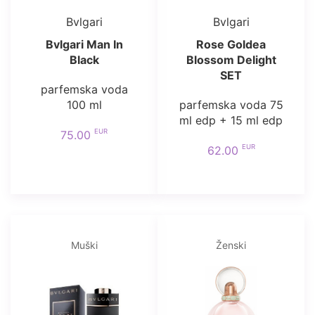
Bvlgari
Bvlgari
Bvlgari Man In
Rose Goldea
Black
Blossom Delight
SET
parfemska voda
100 ml
parfemska voda 75
ml edp + 15 ml edp
EUR
75.00
EUR
62.00
Muški
Ženski