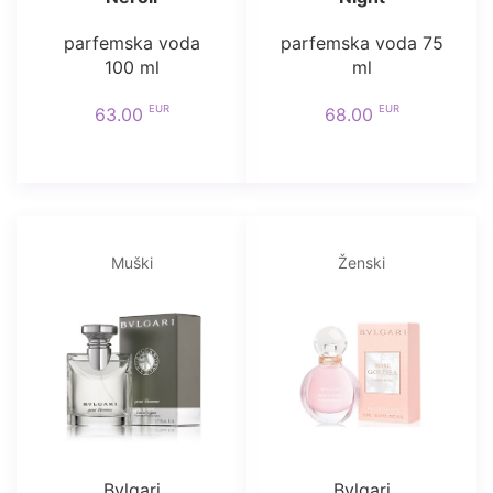
parfemska voda
parfemska voda 75
100 ml
ml
EUR
EUR
63.00
68.00
Muški
Ženski
Bvlgari
Bvlgari