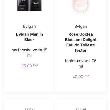
Bvlgari
Bvlgari
Bvlgari Man In
Rose Goldea
Black
Blossom Delight
Eau de Toilette
parfemska voda 15
tester
ml
toaletna voda 75
EUR
25.00
ml
EUR
40.00
Muški
Ženski