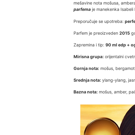
mešavine nota mošusa, ambera,
parfema
je manekenka Isabeli 
Preporučuje se upotreba:
perfe
Parfem je preoizveden
2015
go
Zapremina i tip:
90 ml edp + o
Mirisna grupa:
orijentalni cvetn
Gornja nota:
mošus, bergamot,
Srednja nota:
ylang-ylang, jas
Bazna nota:
mošus, amber, paču