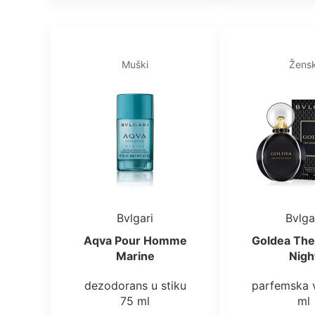
Muški
Žensk
Bvlgari
Bvlga
Aqva Pour Homme
Goldea Th
Marine
Nigh
dezodorans u stiku
parfemska 
75 ml
ml