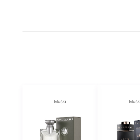
Muški
Mušk