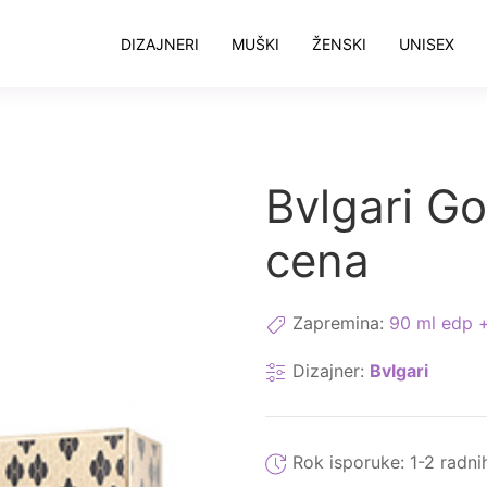
DIZAJNERI
MUŠKI
ŽENSKI
UNISEX
Bvlgari G
cena
Zapremina:
90 ml edp +
Dizajner:
Bvlgari
Rok isporuke:
1-2 radni