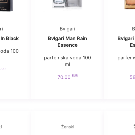
ri
Bvlgari
B
In Black
Bvlgari Man Rain
Bvlgari
Essence
E
voda 100
parfemska voda 100
parfem
ml
EUR
EUR
70.00
5
i
Ženski