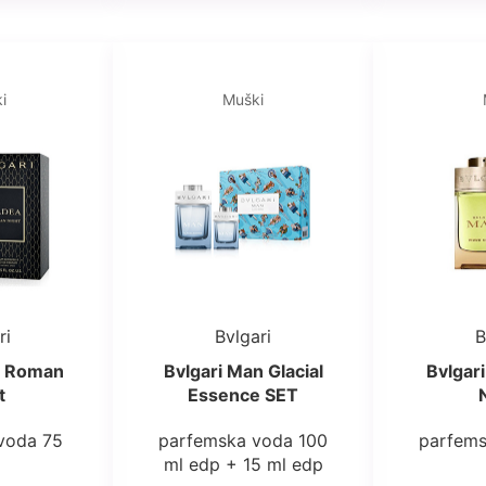
i
Muški
ri
Bvlgari
B
e Roman
Bvlgari Man Glacial
Bvlgar
t
Essence SET
voda 75
parfemska voda 100
parfems
ml edp + 15 ml edp