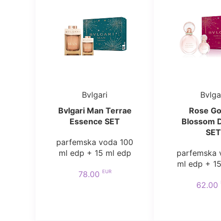
Bvlgari
Bvlga
Bvlgari Man Terrae
Rose Go
Essence SET
Blossom D
SET
parfemska voda 100
ml edp + 15 ml edp
parfemska 
ml edp + 1
EUR
78.00
62.00