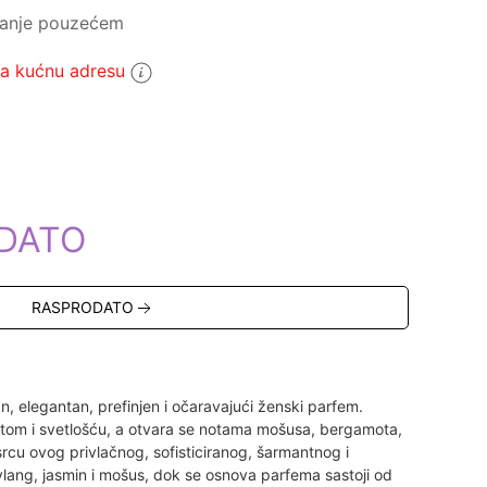
ćanje pouzećem
 kućnu adresu
5
DATO
RASPRODATO
n, elegantan, prefinjen i očaravajući ženski parfem.
latom i svetlošću, a otvara se notama mošusa, bergamota,
rcu ovog privlačnog, sofisticiranog, šarmantnog i
lang, jasmin i mošus, dok se osnova parfema sastoji od