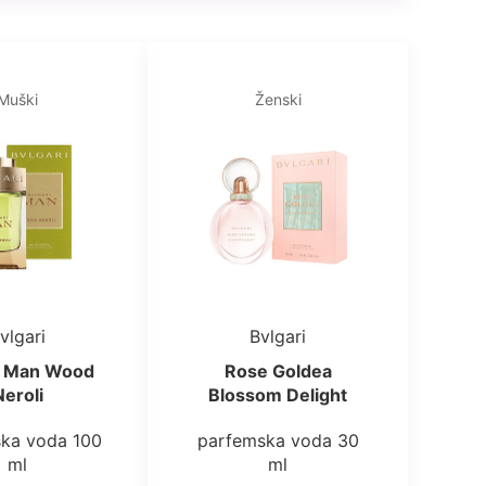
Muški
Ženski
vlgari
Bvlgari
i Man Wood
Rose Goldea
Neroli
Blossom Delight
ka voda 100
parfemska voda 30
ml
ml