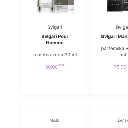
Bvlgari
Bvlga
Bvlgari Pour
Bvlgari Man 
Homme
parfemska 
toaletna voda 30 ml
ml
EUR
30.00
75.00
Muški
Žensk