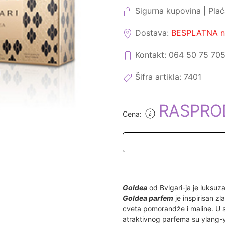
Sigurna kupovina | Pla
Dostava:
BESPLATNA na
Kontakt: 064 50 75 70
Šifra artikla:
7401
RASPRO
Cena:
Goldea
od Bvlgari-ja je luksuza
Goldea parfem
je inspirisan z
cveta pomorandže i maline. U s
atraktivnog parfema su ylang-y