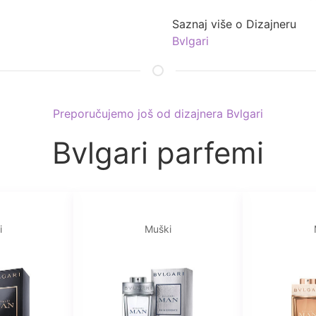
Saznaj više o Dizajneru
Bvlgari
Preporučujemo još od dizajnera Bvlgari
Bvlgari parfemi
i
Muški