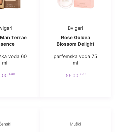
vlgari
Bvlgari
 Man Terrae
Rose Goldea
ssence
Blossom Delight
ska voda 60
parfemska voda 75
ml
ml
EUR
EUR
8.00
56.00
Ženski
Muški