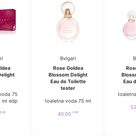
ri
Bvlgari
B
ldea
Rose Goldea
Ros
elight
Blossom Delight
Bloss
Eau de Toilette
Eau d
tester
voda 75
toaletn
5 ml edp
toaletna voda 75 ml
5
EUR
EUR
40.00