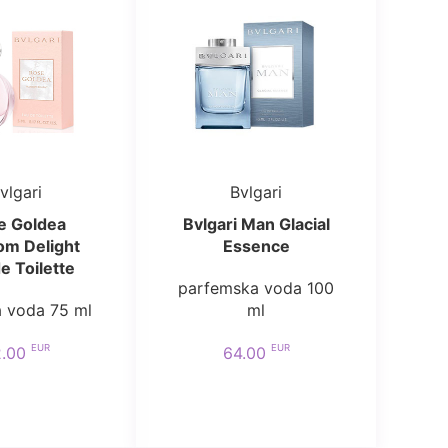
vlgari
Bvlgari
e Goldea
Bvlgari Man Glacial
om Delight
Essence
e Toilette
parfemska voda 100
a voda 75 ml
ml
EUR
EUR
2.00
64.00