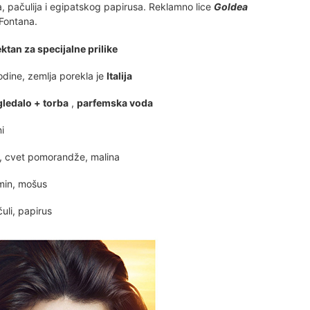
 pačulija i egipatskog papirusa. Reklamno lice
Goldea
Fontana.
ktan za specijalne prilike
dine, zemlja porekla je
Italija
gledalo + torba
,
parfemska voda
i
 cvet pomorandže, malina
min, mošus
li, papirus