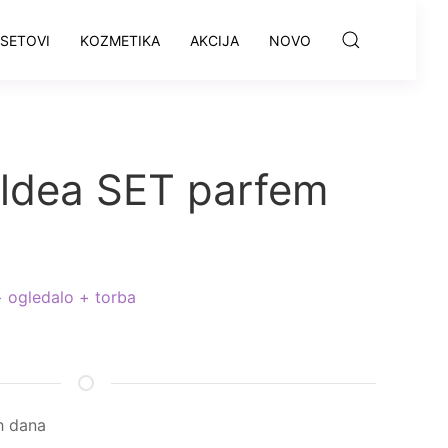
SETOVI
KOZMETIKA
AKCIJA
NOVO
oldea SET parfem
 ogledalo + torba
h dana