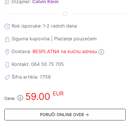
Dizajner:
Calvin Klein
Rok isporuke:
1-2 radnih dana
Sigurna kupovina | Plaćanje pouzećem
Dostava:
BESPLATNA na kućnu adresu
Kontakt: 064 50 75 705
Šifra artikla:
7759
EUR
59.00
Cena:
PORUČI ONLINE OVDE