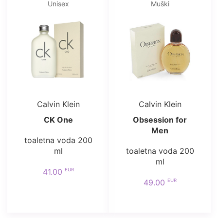
Unisex
Muški
Calvin Klein
Calvin Klein
CK One
Obsession for
Men
toaletna voda 200
ml
toaletna voda 200
ml
EUR
41.00
EUR
49.00