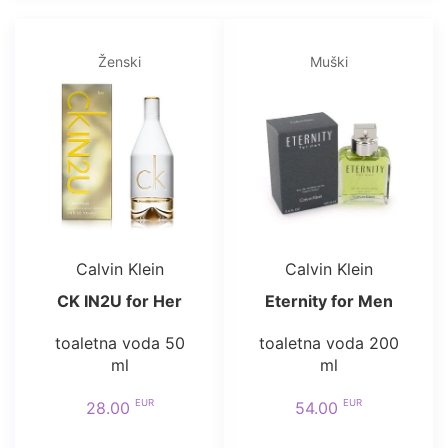
Ženski
Muški
Calvin Klein
Calvin Klein
CK IN2U for Her
Eternity for Men
toaletna voda 50
toaletna voda 200
ml
ml
EUR
EUR
28.00
54.00