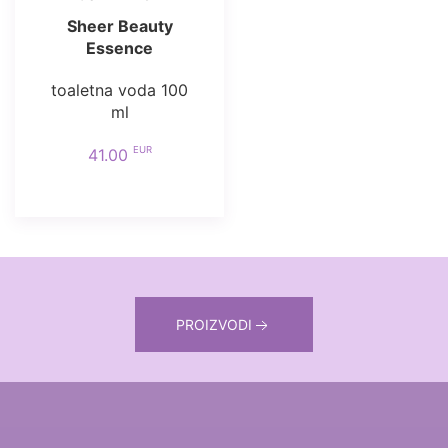
Sheer Beauty
Essence
toaletna voda 100
ml
EUR
41.00
PROIZVODI