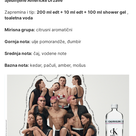
Sjedinjene Američke Države
Zapremina i tip:
200 ml edt + 10 ml edt + 100 ml shower gel
,
toaletna voda
Mirisna grupa:
citrusni aromatični
Gornja nota:
ulje pomorandže, đumbir
Srednja nota:
čaj, vodene note
Bazna nota:
kedar, pačuli, amber, mošus