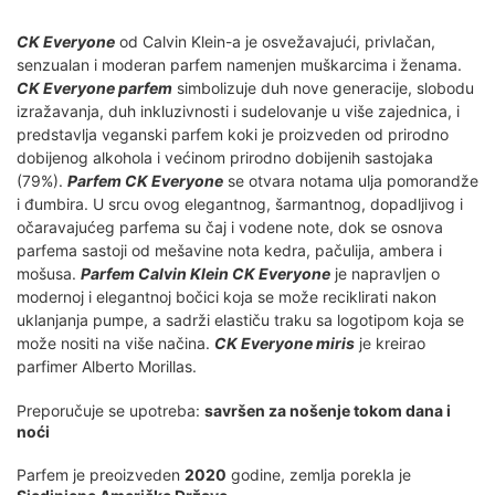
CK Everyone
od Calvin Klein-a je osvežavajući, privlačan,
senzualan i moderan parfem namenjen muškarcima i ženama.
CK Everyone parfem
simbolizuje duh nove generacije, slobodu
izražavanja, duh inkluzivnosti i sudelovanje u više zajednica, i
predstavlja veganski parfem koki je proizveden od prirodno
dobijenog alkohola i većinom prirodno dobijenih sastojaka
(79%).
Parfem CK Everyone
se otvara notama ulja pomorandže
i đumbira. U srcu ovog elegantnog, šarmantnog, dopadljivog i
očaravajućeg parfema su čaj i vodene note, dok se osnova
parfema sastoji od mešavine nota kedra, pačulija, ambera i
mošusa.
Parfem Calvin Klein CK Everyone
je napravljen o
modernoj i elegantnoj bočici koja se može reciklirati nakon
uklanjanja pumpe, a sadrži elastiču traku sa logotipom koja se
može nositi na više načina.
CK Everyone miris
je kreirao
parfimer Alberto Morillas.
Preporučuje se upotreba:
savršen za nošenje tokom dana i
noći
Parfem je preoizveden
2020
godine, zemlja porekla je