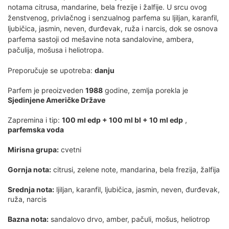
notama citrusa, mandarine, bela frezije i žalfije. U srcu ovog
ženstvenog, privlačnog i senzualnog parfema su ljiljan, karanfil,
ljubičica, jasmin, neven, đurđevak, ruža i narcis, dok se osnova
parfema sastoji od mešavine nota sandalovine, ambera,
pačulija, mošusa i heliotropa.
Preporučuje se upotreba:
danju
Parfem je preoizveden
1988
godine, zemlja porekla je
Sjedinjene Američke Države
Zapremina i tip:
100 ml edp + 100 ml bl + 10 ml edp
,
parfemska voda
Mirisna grupa:
cvetni
Gornja nota:
citrusi, zelene note, mandarina, bela frezija, žalfija
Srednja nota:
ljiljan, karanfil, ljubičica, jasmin, neven, đurđevak,
ruža, narcis
Bazna nota:
sandalovo drvo, amber, pačuli, mošus, heliotrop