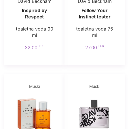
David Beckham
David Beckham
Inspired by
Follow Your
Respect
Instinct tester
toaletna voda 90
toaletna voda 75
ml
ml
EUR
EUR
32.00
27.00
Muški
Muški