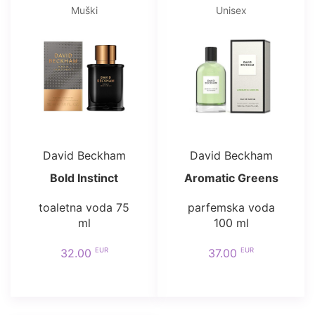
Muški
Unisex
David Beckham
David Beckham
Bold Instinct
Aromatic Greens
toaletna voda 75
parfemska voda
ml
100 ml
EUR
EUR
32.00
37.00