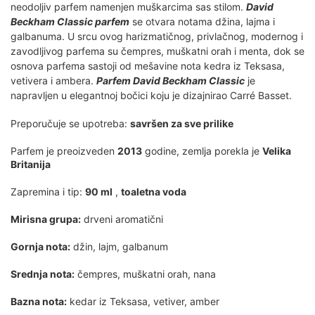
neodoljiv parfem namenjen muškarcima sas stilom.
David
Beckham Classic parfem
se otvara notama džina, lajma i
galbanuma. U srcu ovog harizmatičnog, privlačnog, modernog i
zavodljivog parfema su čempres, muškatni orah i menta, dok se
osnova parfema sastoji od mešavine nota kedra iz Teksasa,
vetivera i ambera.
Parfem David Beckham Classic
je
napravljen u elegantnoj bočici koju je dizajnirao Carré Basset.
Preporučuje se upotreba:
savršen za sve prilike
Parfem je preoizveden
2013
godine, zemlja porekla je
Velika
Britanija
Zapremina i tip:
90 ml
,
toaletna voda
Mirisna grupa:
drveni aromatični
Gornja nota:
džin, lajm, galbanum
Srednja nota:
čempres, muškatni orah, nana
Bazna nota:
kedar iz Teksasa, vetiver, amber