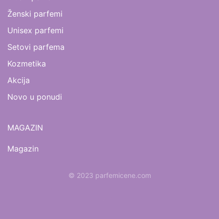
Ženski parfemi
Unisex parfemi
Setovi parfema
Kozmetika
Akcija
Novo u ponudi
MAGAZIN
Magazin
© 2023 parfemicene.com
www.mojaparfimerija.com
www.kucaluksuza.com
www.naocarezasuncecene.com