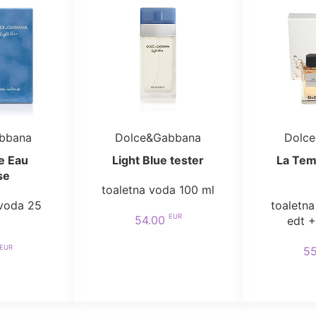
bbana
Dolce&Gabbana
Dolc
e Eau
Light Blue tester
La Tem
se
toaletna voda 100 ml
voda 25
toaletna
EUR
54.00
edt +
EUR
5