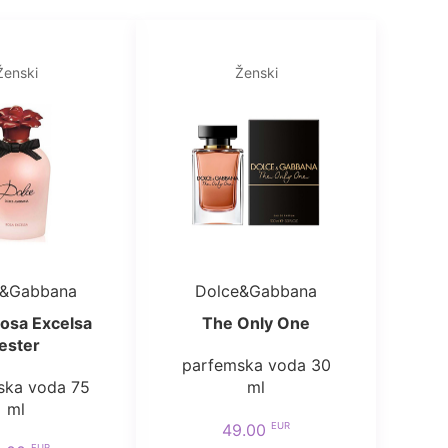
Ženski
Ženski
e&Gabbana
Dolce&Gabbana
osa Excelsa
The Only One
ester
parfemska voda 30
ska voda 75
ml
ml
EUR
49.00
EUR