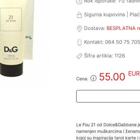
Rok isporuke:
1-2 radni
Sigurna kupovina | Pla
Dostava:
BESPLATNA na
Kontakt: 064 50 75 70
Šifra artikla:
1126
EUR
55.00
Cena:
Le Fou 21 od Dolce&Gabbane je 
namenjen muškarcima i ženama
kojoj su inspiracija tarot kart