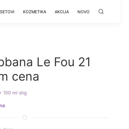
SETOVI
KOZMETIKA
AKCIJA
NOVO
bana Le Fou 21
em cena
+ 100 ml shg
na