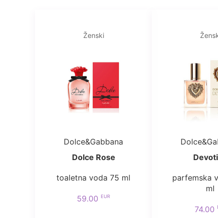
Ženski
Žensk
Dolce&Gabbana
Dolce&Ga
Dolce Rose
Devot
toaletna voda 75 ml
parfemska 
ml
EUR
59.00
74.00