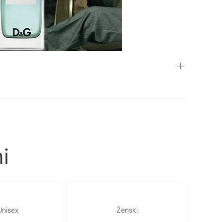
i
Unisex
Ženski