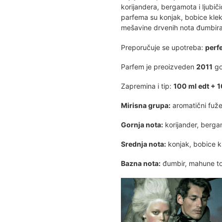
korijandera, bergamota i ljubič
parfema su konjak, bobice kle
mešavine drvenih nota đumbira,
Preporučuje se upotreba:
perfe
Parfem je preoizveden
2011
go
Zapremina i tip:
100 ml edt + 
Mirisna grupa:
aromatični fuže
Gornja nota:
korijander, bergam
Srednja nota:
konjak, bobice 
Bazna nota:
đumbir, mahune to