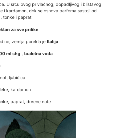
ice. U srcu ovog privlačnog, dopadljivog i blistavog
ke i kardamon, dok se osnova parfema sastoji od
 tonke i paprati.
ktan za sve prilike
dine, zemlja porekla je
Italija
100 ml shg
,
toaletna voda
r
ot, ljubičica
kleke, kardamon
nke, paprat, drvene note