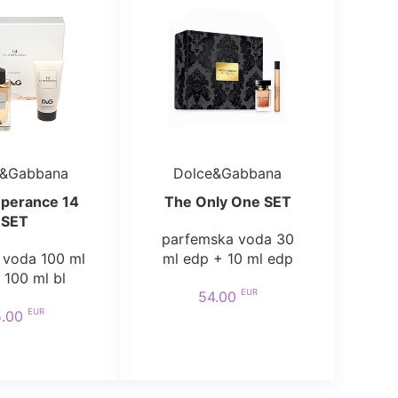
e&Gabbana
Dolce&Gabbana
perance 14
The Only One SET
SET
parfemska voda 30
 voda 100 ml
ml edp + 10 ml edp
 100 ml bl
EUR
54.00
EUR
5.00