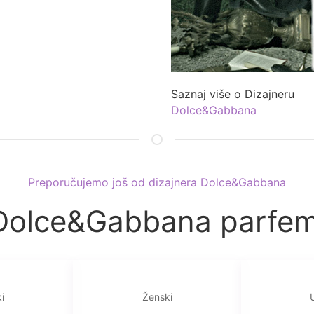
Saznaj više o Dizajneru
Dolce&Gabbana
Preporučujemo još od dizajnera Dolce&Gabbana
Dolce&Gabbana parfem
i
Ženski