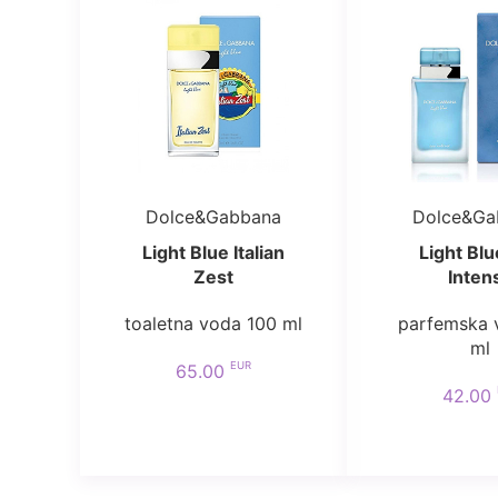
Dolce&Gabbana
Dolce&Ga
Light Blue Italian
Light Blu
Zest
Inten
toaletna voda 100 ml
parfemska 
ml
EUR
65.00
42.00