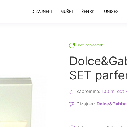
DIZAJNERI
MUŠKI
ŽENSKI
UNISEX
Dostupno odmah
Dolce&Gab
SET parf
Zapremina:
100 ml edt 
Dizajner:
Dolce&Gabba