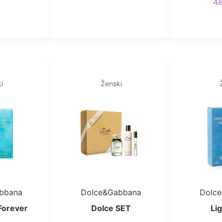
4
i
Ženski
bbana
Dolce&Gabbana
Dolc
Forever
Dolce SET
Li