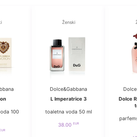
i
Ženski
bbana
Dolce&Gabbana
Dolc
ion
L Imperatrice 3
Dolce R
t
voda 100
toaletna voda 50 ml
parfem
EUR
38.00
EUR