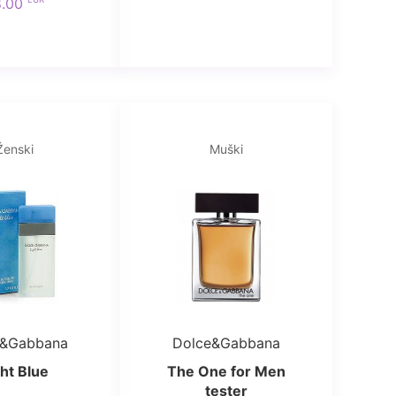
8.00
Ženski
Muški
e&Gabbana
Dolce&Gabbana
ght Blue
The One for Men
tester