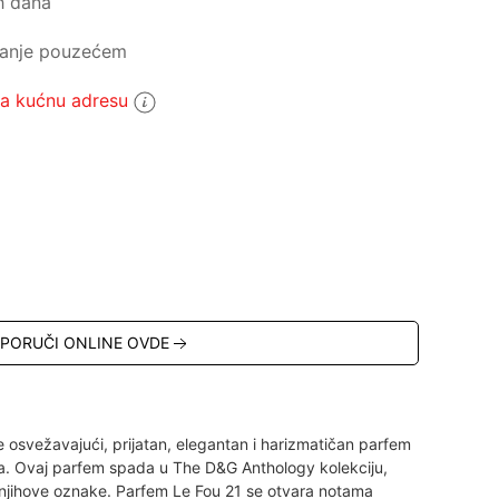
h dana
ćanje pouzećem
 kućnu adresu
5
PORUČI ONLINE OVDE
osvežavajući, prijatan, elegantan i harizmatičan parfem
. Ovaj parfem spada u The D&G Anthology kolekciju,
e i njihove oznake. Parfem Le Fou 21 se otvara notama