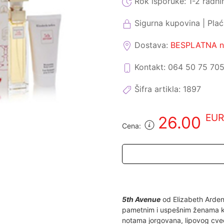
Rok isporuke:
1-2 radni
Sigurna kupovina | Pla
Dostava:
BESPLATNA na
Kontakt: 064 50 75 70
Šifra artikla:
1897
EUR
26.00
Cena:
5th Avenue
od Elizabeth Arden
pametnim i uspešnim ženama koj
notama jorgovana, lipovog cve