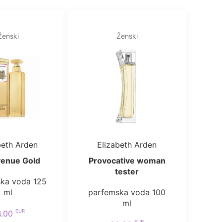
Ženski
Ženski
beth Arden
Elizabeth Arden
venue Gold
Provocative woman
tester
ka voda 125
ml
parfemska voda 100
ml
EUR
4.00
EUR