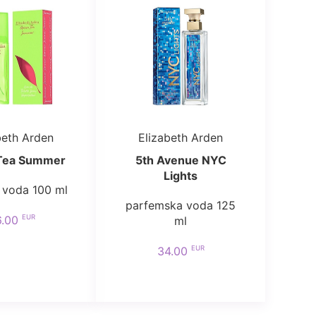
beth Arden
Elizabeth Arden
Tea Summer
5th Avenue NYC
Lights
 voda 100 ml
parfemska voda 125
EUR
6.00
ml
EUR
34.00