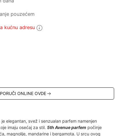
h dana
ćanje pouzećem
 kućnu adresu
5
PORUČI ONLINE OVDE
 je elegantan, svež i senzualan parfem namenjen
e imaju osećaj za stil.
5th Avenue parfem
počinje
ća, magnolije, mandarine i bergamota. U srcu ovog