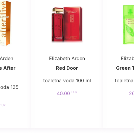
 Arden
Elizabeth Arden
Eliza
e After
Red Door
Green 
toaletna voda 100 ml
toaletna
voda 125
EUR
40.00
2
EUR