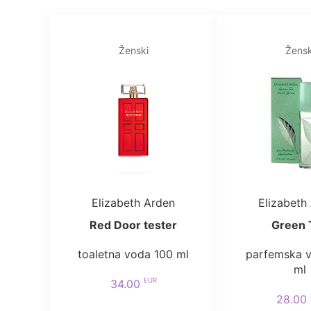
Ženski
Žensk
Elizabeth Arden
Elizabeth
Red Door tester
Green 
toaletna voda 100 ml
parfemska 
ml
EUR
34.00
28.00