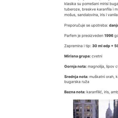
klasika su pomešani mirisi buga
tuberoze, breskve karanfila i 
mošus, sandalovina, iris i vanila
Preporučuje se upotreba:
danj
Parfem je preoizveden
1996
go
Zapremina i tip:
30 ml edp + 5
Mirisna grupa:
cvetni
Gornja nota:
magnolija, lipov 
Srednja nota:
muškatni orah, ka
bugarska ruža
Bazna nota:
karanfilić, iris, a