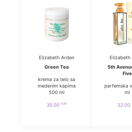
Elizabeth Arden
Elizabeth
Green Tea
5th Avenu
Five
krema za telo sa
medenim kapima
parfemska 
500 ml
ml
EUR
30.00
32.00