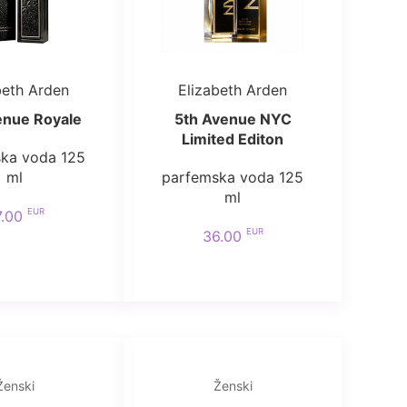
beth Arden
Elizabeth Arden
enue Royale
5th Avenue NYC
Limited Editon
ka voda 125
ml
parfemska voda 125
ml
EUR
7.00
EUR
36.00
Ženski
Ženski