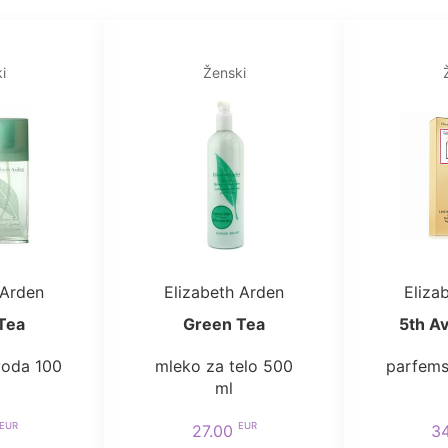
i
Ženski
 Arden
Elizabeth Arden
Eliza
Tea
Green Tea
5th A
voda 100
mleko za telo 500
parfems
ml
EUR
EUR
27.00
3