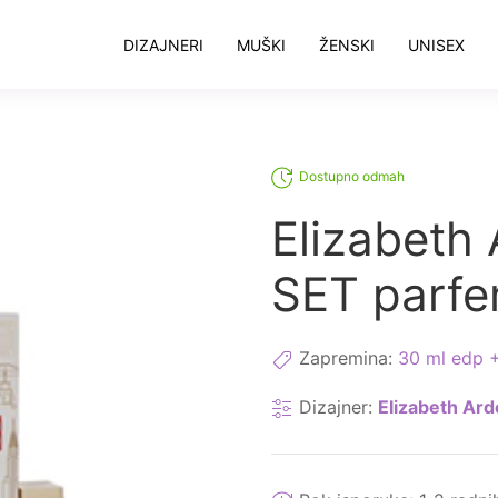
DIZAJNERI
MUŠKI
ŽENSKI
UNISEX
Dostupno odmah
Elizabeth
SET parf
Zapremina:
30 ml edp +
Dizajner:
Elizabeth Ar