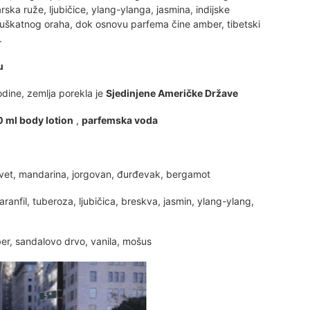
rska ruže, ljubičice, ylang-ylanga, jasmina, indijske
muškatnog oraha, dok osnovu parfema čine amber, tibetski
.
u
dine, zemlja porekla je
Sjedinjene Američke Države
0 ml body lotion
,
parfemska voda
cvet, mandarina, jorgovan, đurđevak, bergamot
ranfil, tuberoza, ljubičica, breskva, jasmin, ylang-ylang,
mber, sandalovo drvo, vanila, mošus