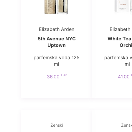
Elizabeth Arden
Elizabeth
5th Avenue NYC
White Tea 
Uptown
Orch
parfemska voda 125
parfemska 
ml
ml
EUR
36.00
41.00
Ženski
Žensk