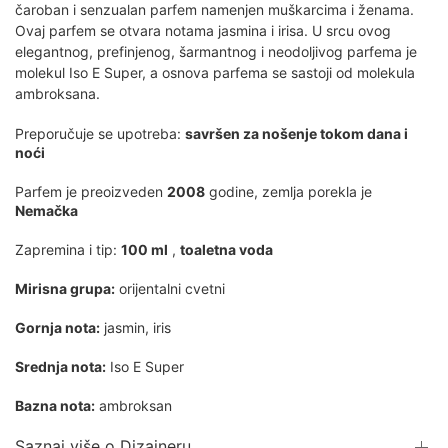
čaroban i senzualan parfem namenjen muškarcima i ženama.
Ovaj parfem se otvara notama jasmina i irisa. U srcu ovog
elegantnog, prefinjenog, šarmantnog i neodoljivog parfema je
molekul Iso E Super, a osnova parfema se sastoji od molekula
ambroksana.
Preporučuje se upotreba:
savršen za nošenje tokom dana i
noći
Parfem je preoizveden
2008
godine, zemlja porekla je
Nemačka
Zapremina i tip:
100 ml
,
toaletna voda
Mirisna grupa:
orijentalni cvetni
Gornja nota:
jasmin, iris
Srednja nota:
Iso E Super
Bazna nota:
ambroksan
Saznaj više o Dizajneru