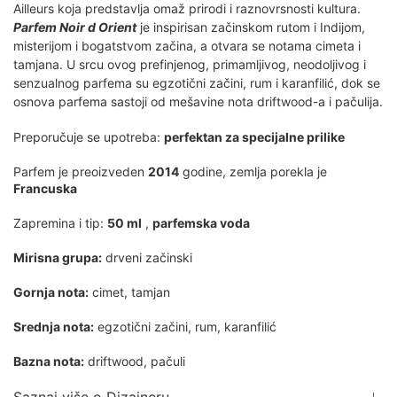
Ailleurs koja predstavlja omaž prirodi i raznovrsnosti kultura.
Parfem Noir d Orient
je inspirisan začinskom rutom i Indijom,
misterijom i bogatstvom začina, a otvara se notama cimeta i
tamjana. U srcu ovog prefinjenog, primamljivog, neodoljivog i
senzualnog parfema su egzotični začini, rum i karanfilić, dok se
osnova parfema sastoji od mešavine nota driftwood-a i pačulija.
Preporučuje se upotreba:
perfektan za specijalne prilike
Parfem je preoizveden
2014
godine, zemlja porekla je
Francuska
Zapremina i tip:
50 ml
,
parfemska voda
Mirisna grupa:
drveni začinski
Gornja nota:
cimet, tamjan
Srednja nota:
egzotični začini, rum, karanfilić
Bazna nota:
driftwood, pačuli