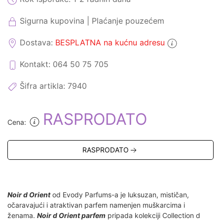
Sigurna kupovina | Plaćanje pouzećem
Dostava:
BESPLATNA na kućnu adresu
Kontakt: 064 50 75 705
Šifra artikla:
7940
RASPRODATO
Cena:
RASPRODATO
Noir d Orient
od Evody Parfums-a je luksuzan, mističan,
očaravajući i atraktivan parfem namenjen muškarcima i
ženama.
Noir d Orient parfem
pripada kolekciji Collection d