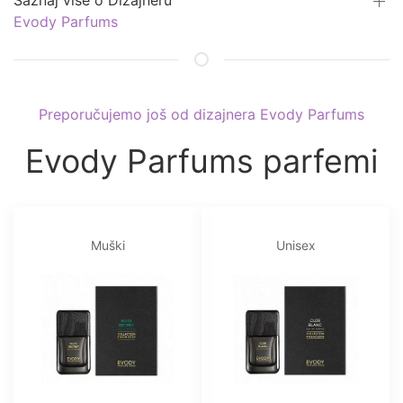
Saznaj više o Dizajneru
Evody Parfums
Preporučujemo još od dizajnera Evody Parfums
Evody Parfums parfemi
Muški
Unisex