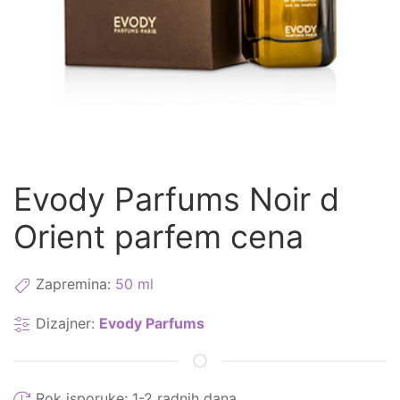
Evody Parfums Noir d
Orient parfem cena
Zapremina:
50 ml
Dizajner:
Evody Parfums
Rok isporuke:
1-2 radnih dana