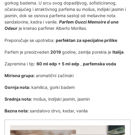
gorkog badema. U srcu ovog dopadljivog, sofisticiranog,
očaravajućeg i atraktivnog parfema su mošus, indijski jasmin i
jasmin, dok se osnova parfema sastoji od mešavine nota
sandalovine, kedra i vanile.
Parfem Gucci Memoire d une
Odeur
je kreirao parfimer Alberto Morillas.
Preporučuje se upotreba:
perfektan za specijalne prilike
Parfem je preoizveden
2019
godine, zemlja porekla je
Italija
Zapremina i tip:
60 ml edp + 5 ml edp
,
parfemska voda
Mirisna grupa:
aromatični začinski
Gornja nota:
kamilica, gorki badem
Srednja nota:
mošus, indijski jasmin, jasmin
Bazna nota:
sandalovo drvo, kedar, vanila