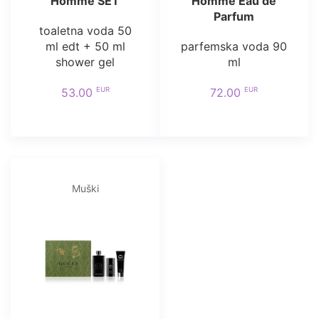
Homme SET
Homme Eau de
Parfum
toaletna voda 50
ml edt + 50 ml
parfemska voda 90
shower gel
ml
EUR
EUR
53.00
72.00
Muški