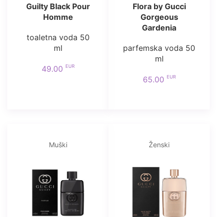
Guilty Black Pour
Flora by Gucci
Homme
Gorgeous
Gardenia
toaletna voda 50
ml
parfemska voda 50
ml
EUR
49.00
EUR
65.00
Muški
Ženski