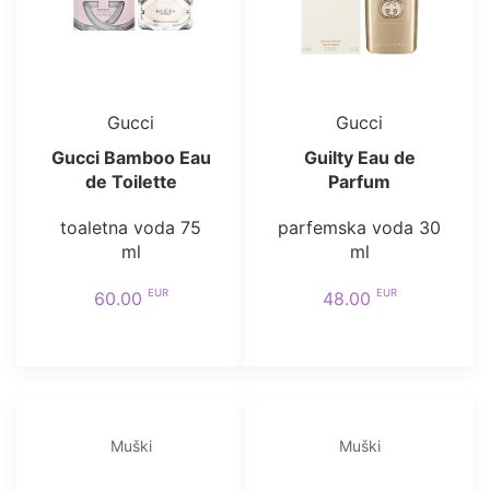
Gucci
Gucci
Gucci Bamboo Eau
Guilty Eau de
de Toilette
Parfum
toaletna voda 75
parfemska voda 30
ml
ml
EUR
EUR
60.00
48.00
Muški
Muški