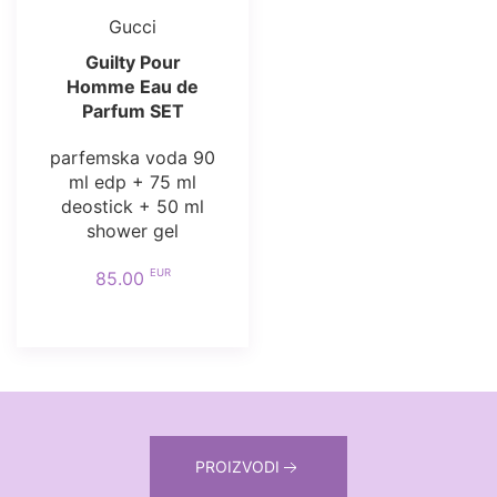
Gucci
Guilty Pour
Homme Eau de
Parfum SET
parfemska voda 90
ml edp + 75 ml
deostick + 50 ml
shower gel
EUR
85.00
PROIZVODI