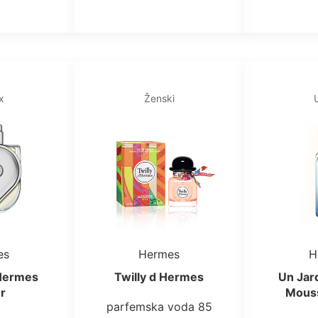
x
Ženski
es
Hermes
H
Hermes
Twilly d Hermes
Un Jard
r
Mouss
parfemska voda 85