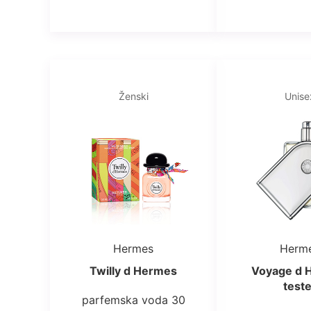
Ženski
Unise
Hermes
Herm
Twilly d Hermes
Voyage d 
teste
parfemska voda 30