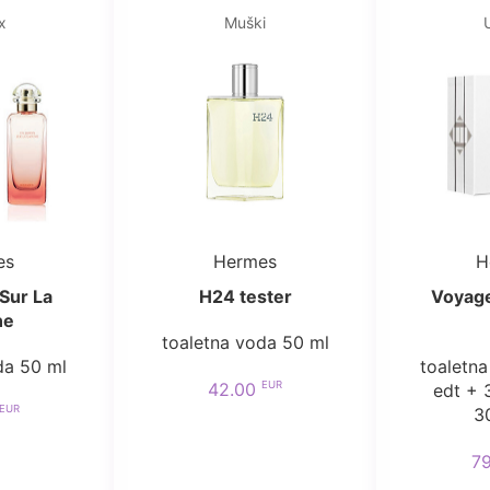
x
Muški
es
Hermes
H
Sur La
H24 tester
Voyag
ne
toaletna voda 50 ml
da 50 ml
toaletna
EUR
42.00
edt + 
EUR
3
7