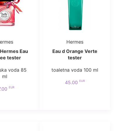
ermes
Hermes
d Hermes Eau
Eau d Orange Verte
ee tester
tester
ska voda 85
toaletna voda 100 ml
ml
EUR
45.00
EUR
7.00