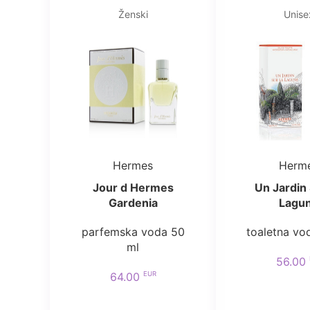
Ženski
Unise
Hermes
Herm
Jour d Hermes
Un Jardin 
Gardenia
Lagu
parfemska voda 50
toaletna vo
ml
56.00
EUR
64.00