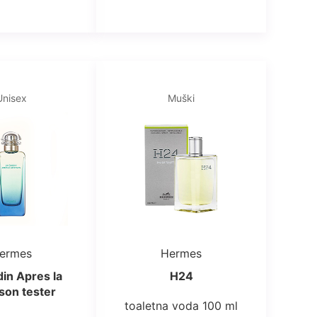
Unisex
Muški
ermes
Hermes
in Apres la
H24
on tester
toaletna voda 100 ml