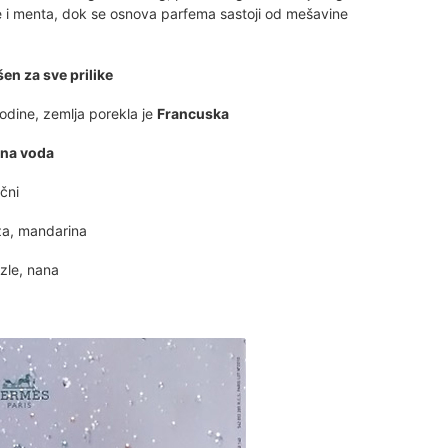
zle i menta, dok se osnova parfema sastoji od mešavine
en za sve prilike
dine, zemlja porekla je
Francuska
tna voda
čni
a, mandarina
izle, nana