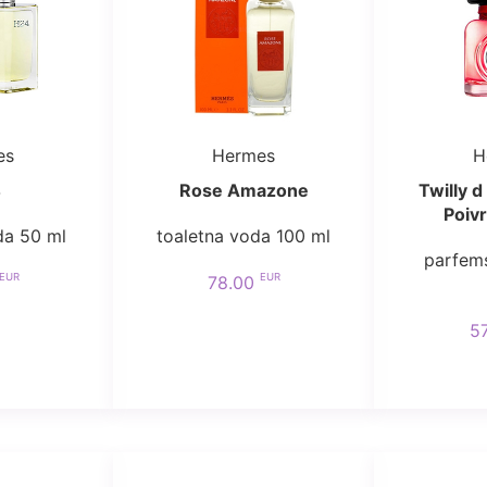
es
Hermes
H
4
Rose Amazone
Twilly 
Poivr
da 50 ml
toaletna voda 100 ml
parfem
EUR
EUR
78.00
5