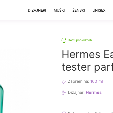
DIZAJNERI
MUŠKI
ŽENSKI
UNISEX
Dostupno odmah
Hermes Ea
tester pa
Zapremina:
100 ml
Dizajner:
Hermes