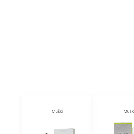
Muški
Mušk