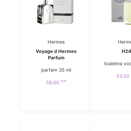
Hermes
Herm
Voyage d Hermes
H2
Parfum
toaletna vo
parfem 35 ml
53.00
EUR
58.00