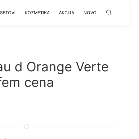
SETOVI
KOZMETIKA
AKCIJA
NOVO
u d Orange Verte
rfem cena