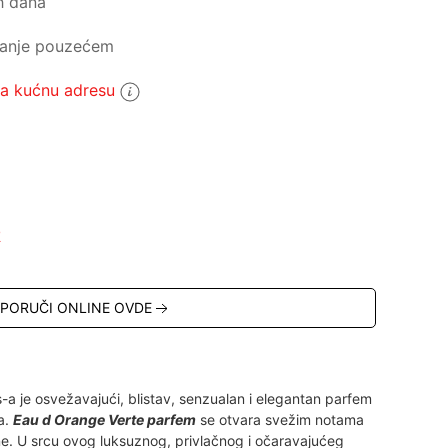
h dana
ćanje pouzećem
 kućnu adresu
5
R
PORUČI ONLINE OVDE
a je osvežavajući, blistav, senzualan i elegantan parfem
a.
Eau d Orange Verte parfem
se otvara svežim notama
e. U srcu ovog luksuznog, privlačnog i očaravajućeg