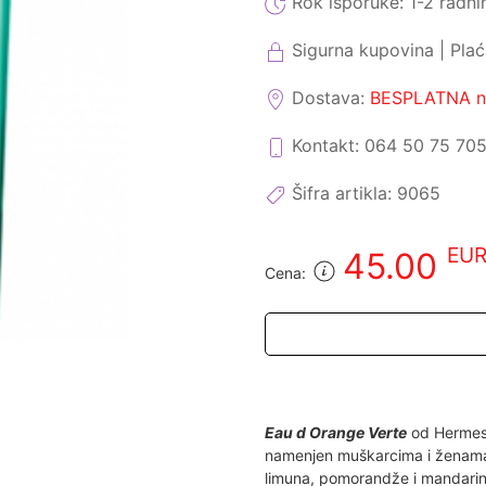
Rok isporuke:
1-2 radni
Sigurna kupovina | Pla
Dostava:
BESPLATNA na
Kontakt: 064 50 75 70
Šifra artikla:
9065
EU
45.00
Cena:
Eau d Orange Verte
od Hermes-
namenjen muškarcima i ženam
limuna, pomorandže i mandarin