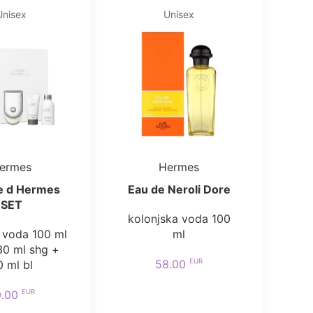
Unisex
Unisex
ermes
Hermes
e d Hermes
Eau de Neroli Dore
SET
kolonjska voda 100
 voda 100 ml
ml
30 ml shg +
EUR
58.00
0 ml bl
EUR
9.00