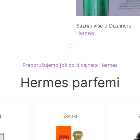
Saznaj više o Dizajneru
Hermes
Preporučujemo još od dizajnera Hermes
Hermes parfemi
i
Ženski