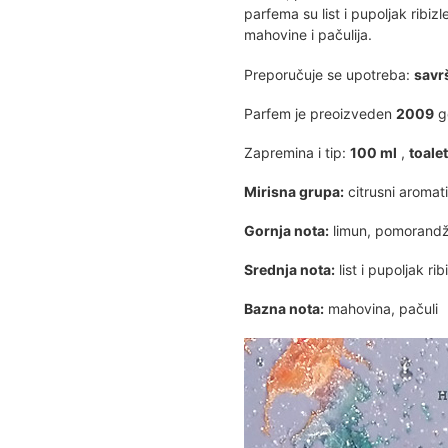
parfema su list i pupoljak ribi
mahovine i pačulija.
Preporučuje se upotreba:
savrš
Parfem je preoizveden
2009
go
Zapremina i tip:
100 ml
,
toale
Mirisna grupa:
citrusni aromati
Gornja nota:
limun, pomorandž
Srednja nota:
list i pupoljak rib
Bazna nota:
mahovina, pačuli