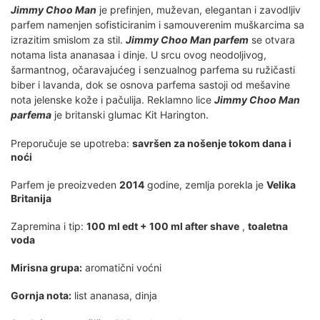
Jimmy Choo Man
je prefinjen, muževan, elegantan i zavodljiv
parfem namenjen sofisticiranim i samouverenim muškarcima sa
izrazitim smislom za stil.
Jimmy Choo Man parfem
se otvara
notama lista ananasaa i dinje. U srcu ovog neodoljivog,
šarmantnog, očaravajućeg i senzualnog parfema su ružičasti
biber i lavanda, dok se osnova parfema sastoji od mešavine
nota jelenske kože i pačulija. Reklamno lice
Jimmy Choo Man
parfema
je britanski glumac Kit Harington.
Preporučuje se upotreba:
savršen za nošenje tokom dana i
noći
Parfem je preoizveden
2014
godine, zemlja porekla je
Velika
Britanija
Zapremina i tip:
100 ml edt + 100 ml after shave
,
toaletna
voda
Mirisna grupa:
aromatični voćni
Gornja nota:
list ananasa, dinja