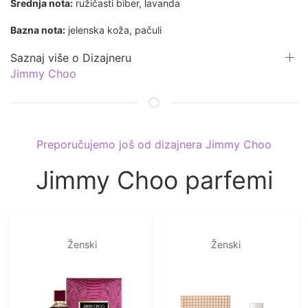
Srednja nota:
ružičasti biber, lavanda
Bazna nota:
jelenska koža, pačuli
Saznaj više o Dizajneru
Jimmy Choo
Preporučujemo još od dizajnera Jimmy Choo
Jimmy Choo parfemi
Ženski
Ženski