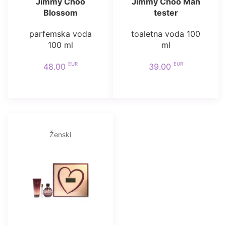
Jimmy Choo
Jimmy Choo Man
Blossom
tester
parfemska voda
toaletna voda 100
100 ml
ml
EUR
EUR
48.00
39.00
Ženski