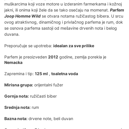
muškarcima koji voze motore u izderanim farmerkama i kožnoj
jakni, ili onima koji žele da se tako osećaju na momenat.
Parfem
Joop Homme Wild
se otvara notama ružičastog bibera. U srcu
ovog atraktivnog, dinamičnog i privlačnog parfema je rum, dok
se osnova parfema sastoji od mešavine drvenih nota i belog
duvana.
Preporučuje se upotreba:
idealan za sve prilike
Parfem je preoizveden
2012
godine, zemlja porekla je
Nemacka
Zapremina i tip:
125 ml
,
toaletna voda
Mirisna grupa:
orijentalni fužer
Gornja nota:
ružičasti biber
Srednja nota:
rum
Bazna nota:
drvene note, beli duvan