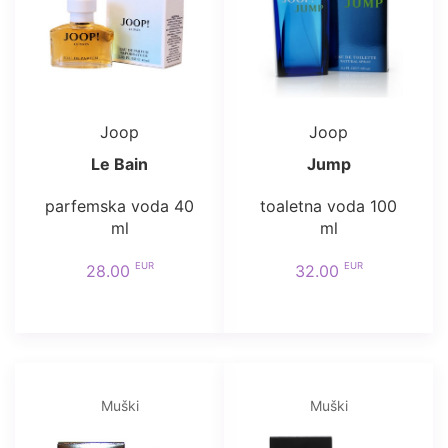
Joop
Joop
Le Bain
Jump
parfemska voda 40
toaletna voda 100
ml
ml
EUR
EUR
28.00
32.00
Muški
Muški