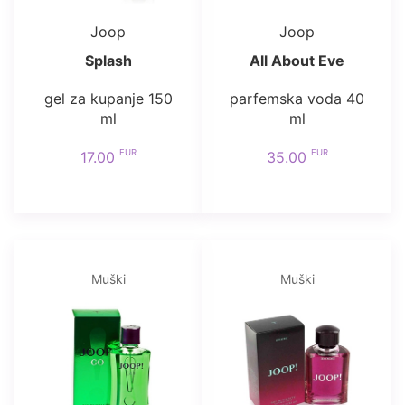
Joop
Joop
Splash
All About Eve
gel za kupanje 150
parfemska voda 40
ml
ml
EUR
EUR
17.00
35.00
Muški
Muški