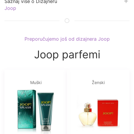
Saznaj više o Dizajneru
Joop
Preporučujemo još od dizajnera Joop
Joop parfemi
Muški
Ženski