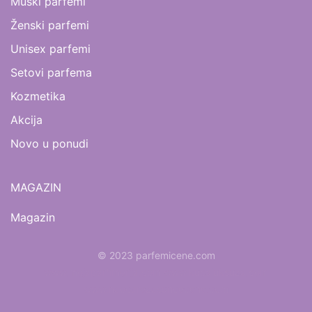
Muški parfemi
Ženski parfemi
Unisex parfemi
Setovi parfema
Kozmetika
Akcija
Novo u ponudi
MAGAZIN
Magazin
© 2023 parfemicene.com
www.mojaparfimerija.com
www.kucaluksuza.com
www.naocarezasuncecene.com