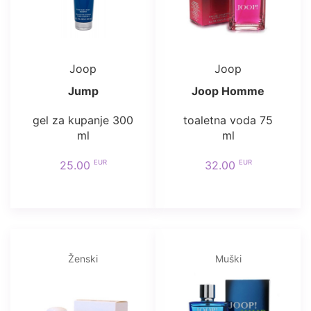
Joop
Joop
Jump
Joop Homme
gel za kupanje 300
toaletna voda 75
ml
ml
EUR
EUR
25.00
32.00
Ženski
Muški