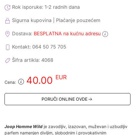
Rok isporuke:
1-2 radnih dana
Sigurna kupovina | Plaćanje pouzećem
Dostava:
BESPLATNA na kućnu adresu
Kontakt: 064 50 75 705
Šifra artikla:
4068
EUR
40.00
Cena:
PORUČI ONLINE OVDE
Joop Homme Wild
je zavodljiv, izazovan, muževan i uzbudljiv
parfem namenjen divljim, slobodnim i provokativnim