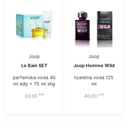
Joop
Joop
Le Bain SET
Joop Homme Wild
parfemska voda 40
toaletna voda 125
ml edp + 75 ml shg
ml
EUR
EUR
33.00
40.00