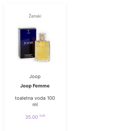
Ženski
Joop
Joop Femme
toaletna voda 100
ml
EUR
35.00