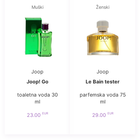
Muški
Ženski
Joop
Joop
Joop! Go
Le Bain tester
toaletna voda 30
parfemska voda 75
ml
ml
EUR
EUR
23.00
29.00