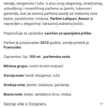
nerolija, bergamota i ruže. U srcu ovog elegantog, strastvenog,
uzbudljivog i romantičnog parfema su jasmin, tuberoza i
gardenija, dok se osnova parfema sastoji od mešavine nota
kedra, sandalovine i mošusa.
Parfem Lalique L Amour
je
napravljen u elegantnoj i luksuznoj staklenoj bočici.
Preporučuje se upotreba:
savršen za specijalne prilike
Parfem je preoizveden
2013
godine, zemlja porekla je
Francuska
Zapremina i tip:
100 ml
,
parfemska voda
Mirisna grupa:
cvetni drveni mošusni
Gornja nota:
neroli, bergamot, ruža
Srednja nota:
jasmin, tuberoza, gardenija
Bazna nota:
kedar, sandalovo drvo, mošus
Saznaj više o Dizajneru