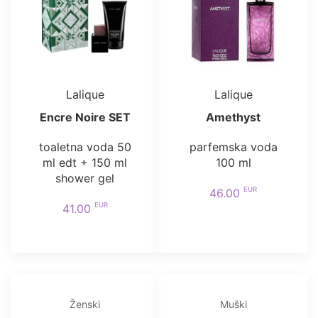
Lalique
Lalique
Encre Noire SET
Amethyst
toaletna voda 50
parfemska voda
ml edt + 150 ml
100 ml
shower gel
EUR
46.00
EUR
41.00
Ženski
Muški