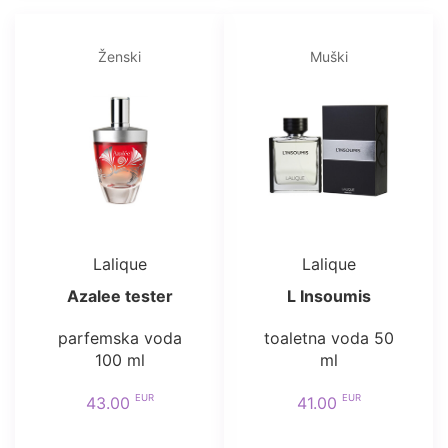
Ženski
Muški
Lalique
Lalique
Azalee tester
L Insoumis
parfemska voda
toaletna voda 50
100 ml
ml
EUR
EUR
43.00
41.00