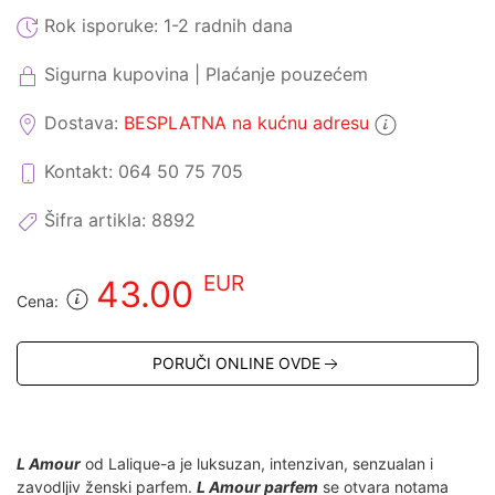
Rok isporuke:
1-2 radnih dana
Sigurna kupovina | Plaćanje pouzećem
Dostava:
BESPLATNA na kućnu adresu
Kontakt: 064 50 75 705
Šifra artikla:
8892
EUR
43.00
Cena:
PORUČI ONLINE OVDE
L Amour
od Lalique-a je luksuzan, intenzivan, senzualan i
zavodljiv ženski parfem.
L Amour parfem
se otvara notama