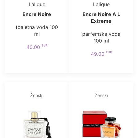
Lalique
Lalique
Encre Noire
Encre Noire A L
Extreme
toaletna voda 100
ml
parfemska voda
100 ml
EUR
40.00
EUR
49.00
Ženski
Ženski