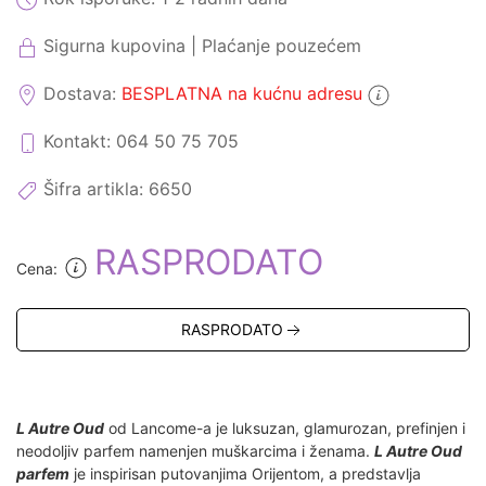
Sigurna kupovina | Plaćanje pouzećem
Dostava:
BESPLATNA na kućnu adresu
Kontakt: 064 50 75 705
Šifra artikla:
6650
RASPRODATO
Cena:
RASPRODATO
L Autre Oud
od Lancome-a je luksuzan, glamurozan, prefinjen i
neodoljiv parfem namenjen muškarcima i ženama.
L Autre Oud
parfem
je inspirisan putovanjima Orijentom, a predstavlja