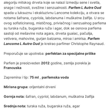
alegoriju mitskog drveta koje se nalazi izmedju sene i svetla,
snage i nežnosti, svežine i senzualnosti.
Parfem L Autre Oud
spada u luksuznu i ekskluzivnu Lancome kolekciju, a otvara se
notama šafrana, cypriola, labdanuma i muškatne žalfije. U srcu
ovog sofisticiranog, mističnog, privlačnog i senzualnog parfema
su turska ruža, bugarska ruža i agar, dok se osnova parfema
sastoji od mešavine nota agara, drveta guaiac, pačulija,
vetivera, mahovine, gurjan balzama, miroa i amirisa.
Parfem
Lancome L Autre Oud
je kreirao parfimer Christophe Raynaud.
Preporučuje se upotreba:
perfektan za specijalne prilike
Parfem je preoizveden
2012
godine, zemlja porekla je
Francuska
Zapremina i tip:
75 ml
,
parfemska voda
Mirisna grupa:
orijentalni drveni
Gornja nota:
šafran, cypriol, labdanum, muškatna žalfija
Srednja nota:
turska ruža, bugarska ruža, agar