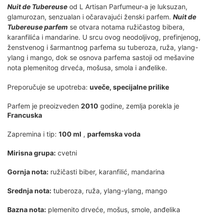
Nuit de Tubereuse
od L Artisan Parfumeur-a je luksuzan,
glamurozan, senzualan i očaravajući ženski parfem.
Nuit de
Tubereuse parfem
se otvara notama ružičastog bibera,
karanfilića i mandarine. U srcu ovog neodoljivog, prefinjenog,
ženstvenog i šarmantnog parfema su tuberoza, ruža, ylang-
ylang i mango, dok se osnova parfema sastoji od mešavine
nota plemenitog drveća, mošusa, smola i anđelike.
Preporučuje se upotreba:
uveče, specijalne prilike
Parfem je preoizveden
2010
godine, zemlja porekla je
Francuska
Zapremina i tip:
100 ml
,
parfemska voda
Mirisna grupa:
cvetni
Gornja nota:
ružičasti biber, karanfilić, mandarina
Srednja nota:
tuberoza, ruža, ylang-ylang, mango
Bazna nota:
plemenito drveće, mošus, smole, anđelika