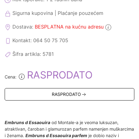
Sigurna kupovina | Plaćanje pouzećem
Dostava:
BESPLATNA na kućnu adresu
Kontakt: 064 50 75 705
Šifra artikla:
5781
RASPRODATO
Cena:
RASPRODATO
Embruns d Essaouira
od Montale-a je veoma luksuzan,
atraktivan, čaroban i glamurozan parfem namenjen muškarcima
i ženama.
Embruns d Essaouira parfem
je dobio naziv i