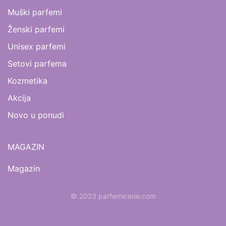
Muški parfemi
Ženski parfemi
Unisex parfemi
Setovi parfema
Kozmetika
Akcija
Novo u ponudi
MAGAZIN
Magazin
© 2023 parfemicene.com
www.mojaparfimerija.com
www.kucaluksuza.com
www.naocarezasuncecene.com