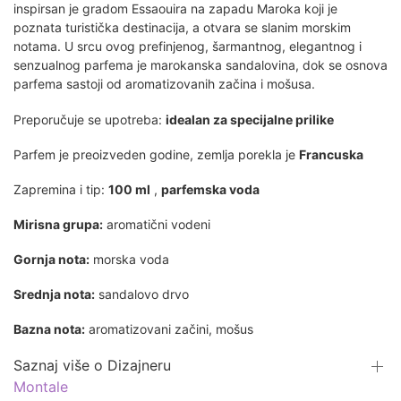
inspirsan je gradom Essaouira na zapadu Maroka koji je
poznata turistička destinacija, a otvara se slanim morskim
notama. U srcu ovog prefinjenog, šarmantnog, elegantnog i
senzualnog parfema je marokanska sandalovina, dok se osnova
parfema sastoji od aromatizovanih začina i mošusa.
Preporučuje se upotreba:
idealan za specijalne prilike
Parfem je preoizveden
godine, zemlja porekla je
Francuska
Zapremina i tip:
100 ml
,
parfemska voda
Mirisna grupa:
aromatični vodeni
Gornja nota:
morska voda
Srednja nota:
sandalovo drvo
Bazna nota:
aromatizovani začini, mošus
Saznaj više o Dizajneru
Montale