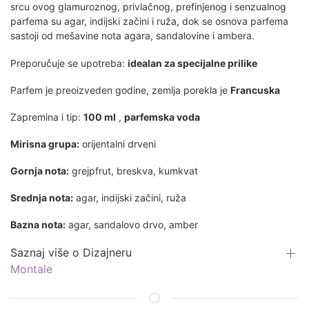
srcu ovog glamuroznog, privlačnog, prefinjenog i senzualnog
parfema su agar, indijski začini i ruža, dok se osnova parfema
sastoji od mešavine nota agara, sandalovine i ambera.
Preporučuje se upotreba:
idealan za specijalne prilike
Parfem je preoizveden
godine, zemlja porekla je
Francuska
Zapremina i tip:
100 ml
,
parfemska voda
Mirisna grupa:
orijentalni drveni
Gornja nota:
grejpfrut, breskva, kumkvat
Srednja nota:
agar, indijski začini, ruža
Bazna nota:
agar, sandalovo drvo, amber
Saznaj više o Dizajneru
Montale