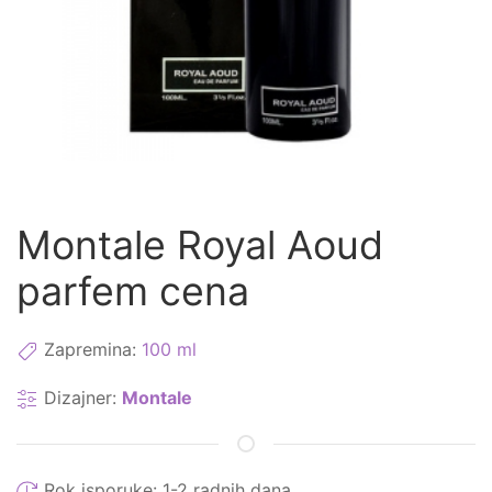
Montale Royal Aoud
parfem cena
Zapremina:
100 ml
Dizajner:
Montale
Rok isporuke:
1-2 radnih dana