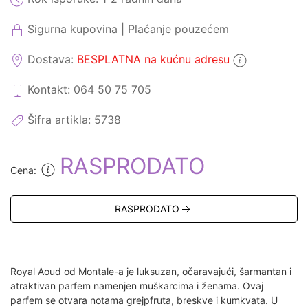
Sigurna kupovina | Plaćanje pouzećem
Dostava:
BESPLATNA na kućnu adresu
Kontakt: 064 50 75 705
Šifra artikla:
5738
RASPRODATO
Cena:
RASPRODATO
Royal Aoud od Montale-a je luksuzan, očaravajući, šarmantan i
atraktivan parfem namenjen muškarcima i ženama. Ovaj
parfem se otvara notama grejpfruta, breskve i kumkvata. U