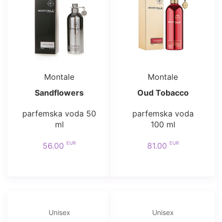
Montale
Montale
Sandflowers
Oud Tobacco
parfemska voda 50
parfemska voda
ml
100 ml
EUR
EUR
56.00
81.00
Unisex
Unisex