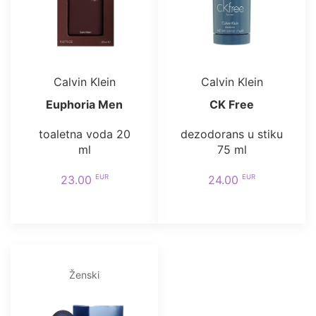
Calvin Klein
Calvin Klein
Euphoria Men
CK Free
toaletna voda 20
dezodorans u stiku
ml
75 ml
EUR
EUR
23.00
24.00
Ženski