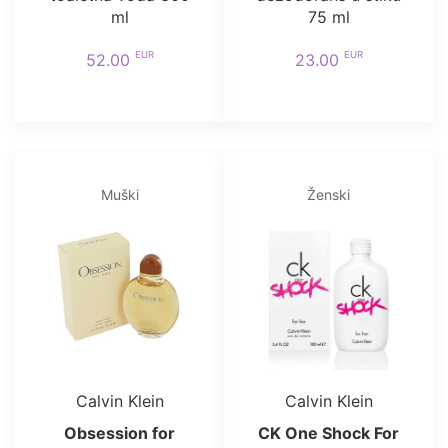
ml
75 ml
EUR
EUR
52.00
23.00
Muški
Ženski
Calvin Klein
Calvin Klein
Obsession for
CK One Shock For