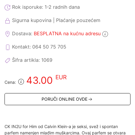
Rok isporuke:
1-2 radnih dana
Sigurna kupovina | Plaćanje pouzećem
Dostava:
BESPLATNA na kućnu adresu
Kontakt: 064 50 75 705
Šifra artikla:
1069
EUR
43.00
Cena:
PORUČI ONLINE OVDE
CK IN2U for Him od Calvin Klein-a je seksi, svež i spontan
parfem namenjen mlađim muškarcima. Ovaj parfem se otvara