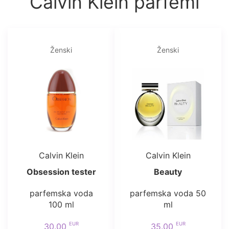
Calvin Klein parfemi
Ženski
Ženski
Calvin Klein
Calvin Klein
Obsession tester
Beauty
parfemska voda
parfemska voda 50
100 ml
ml
EUR
EUR
30.00
35.00