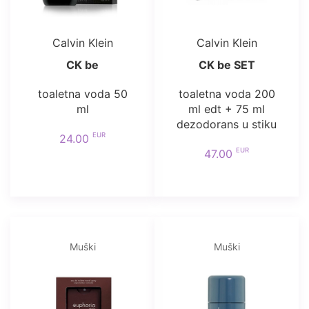
Calvin Klein
Calvin Klein
CK be
CK be SET
toaletna voda 50
toaletna voda 200
ml
ml edt + 75 ml
dezodorans u stiku
EUR
24.00
EUR
47.00
Muški
Muški