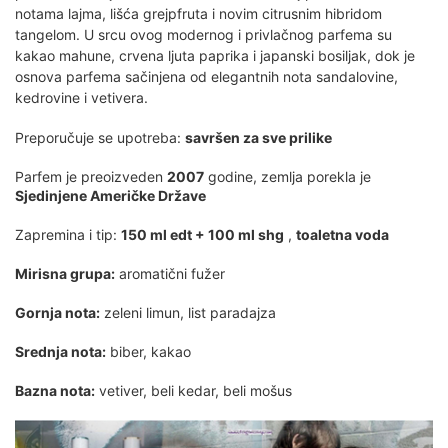
notama lajma, lišća grejpfruta i novim citrusnim hibridom
tangelom. U srcu ovog modernog i privlačnog parfema su
kakao mahune, crvena ljuta paprika i japanski bosiljak, dok je
osnova parfema sačinjena od elegantnih nota sandalovine,
kedrovine i vetivera.
Preporučuje se upotreba:
savršen za sve prilike
Parfem je preoizveden
2007
godine, zemlja porekla je
Sjedinjene Američke Države
Zapremina i tip:
150 ml edt + 100 ml shg
,
toaletna voda
Mirisna grupa:
aromatični fužer
Gornja nota:
zeleni limun, list paradajza
Srednja nota:
biber, kakao
Bazna nota:
vetiver, beli kedar, beli mošus