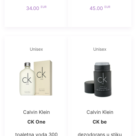
EUR
EUR
34.00
45.00
Unisex
Unisex
Calvin Klein
Calvin Klein
CK One
CK be
toaletna voda 300
dezodorans u stiku