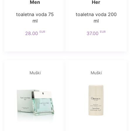
Men
Her
toaletna voda 75
toaletna voda 200
ml
ml
EUR
EUR
28.00
37.00
Muški
Muški