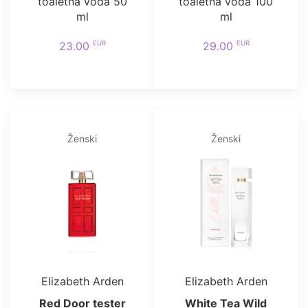
toaletna voda 50
toaletna voda 100
ml
ml
EUR
EUR
23.00
29.00
Ženski
Ženski
Elizabeth Arden
Elizabeth Arden
Red Door tester
White Tea Wild