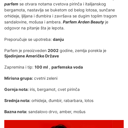
parfem
se otvara notama cvetova pirinča i italijanskog
bergamota, nastavlja se buketom od belog lotosa, sunčane
orhideje, ljiljana i đumbira i završava se dugim toplim tragom
sandalovine, mošusa i ambera.
Parfem Arden Beauty
je
odgovor na pitanje šta je lepota.
Preporučuje se upotreba:
danju
Parfem je preoizveden
2002
godine, zemlja porekla je
Sjedinjene Američke Države
Zapremina i tip:
100 ml
,
parfemska voda
Mirisna grupa:
cvetni zeleni
Gornja nota:
iris, bergamot, cvet pirinča
Srednja nota:
orhideja, đumbir, rabarbara, lotos
Bazna nota:
sandalovo drvo, amber, mošus