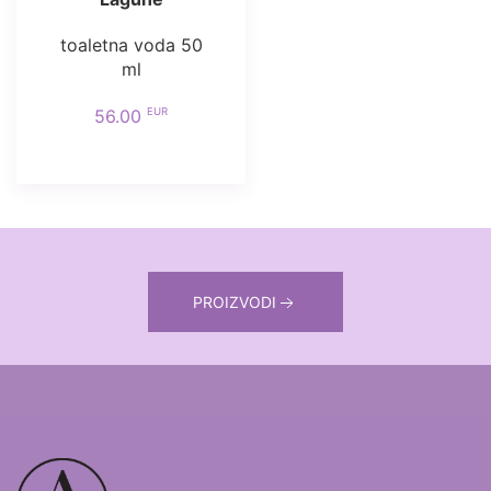
toaletna voda 50
ml
EUR
56.00
PROIZVODI