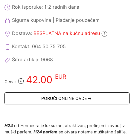
Rok isporuke:
1-2 radnih dana
Sigurna kupovina | Plaćanje pouzećem
Dostava:
BESPLATNA na kućnu adresu
Kontakt: 064 50 75 705
Šifra artikla:
9068
EUR
42.00
Cena:
PORUČI ONLINE OVDE
H24
od Hermes-a je luksuzan, atraktivan, prefinjen i zavodljiv
muški parfem.
H24 parfem
se otvara notama muškatne žalfije.