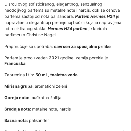
U srcu ovog sofisticiranog, elegantnog, senzualnog i
neodoljivog parfema su metalne note i narcis, dok se osnova
parfema sastoji od nota palisandera.
Parfem Hermes H24
je
napravljen u elegantnoj i prefinjenoj bočici koja je napravljena
od recikliranog stakla.
Hermes H24 parfem
je kreirala
parfimerka Christine Nagel.
Preporučuje se upotreba:
savršen za specijalne prilike
Parfem je preoizveden
2021
godine, zemlja porekla je
Francuska
Zapremina i tip:
50 ml
,
toaletna voda
Mirisna grupa:
aromatični zeleni
Gornja nota:
muškatna žalfija
Srednja nota:
metalne note, narcis
Bazna nota:
palisander